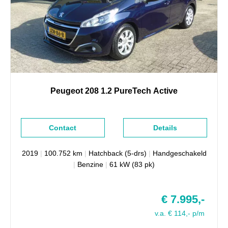
Peugeot
208
1.2 PureTech Active
Contact
Details
2019
|
100.752 km
|
Hatchback (5-drs)
|
Handgeschakeld
|
Benzine
|
61 kW (83 pk)
€ 7.995,-
v.a. € 114,- p/m