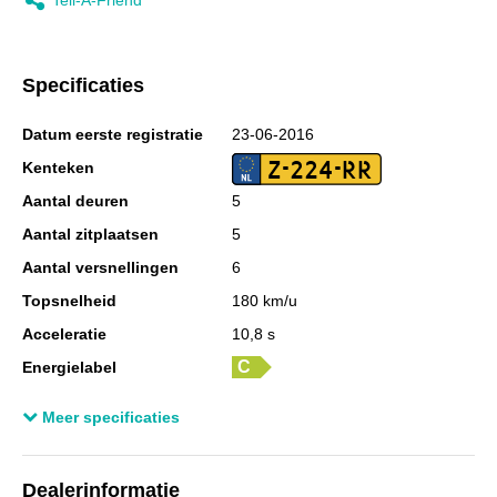
Specificaties
Datum eerste registratie
23-06-2016
Z-224-RR
Kenteken
Aantal deuren
5
Aantal zitplaatsen
5
Aantal versnellingen
6
Topsnelheid
180 km/u
Acceleratie
10,8 s
Energielabel
Laadvermogen
554 kg
Meer specificaties
GVW
1.575 kg
Wielbasis
249 cm
Dealerinformatie