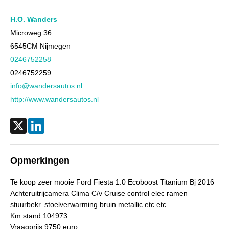
Cilinderinhoud
998 cc
Aantal cilinders
3
H.O. Wanders
Kleur
Bruin metallic
Microweg 36
6545CM
Nijmegen
Motorrijtuigenbelasting
€ 119,- tot € 129,- per kwartaal
0246752258
Gewicht (leeg)
1.021 kg
0246752259
Aandrijving
Motorisch
info@wandersautos.nl
Aandrijving
Voorwielaandrijving
http://www.wandersautos.nl
Emissieklasse
Euro 6
Max. trekgewicht
900 kg
X
LinkedIn
Max. trekgewicht ongeremd
560 kg
Gecombineerd verbruik
4,9 l/100km
Opmerkingen
CO₂-emissie
114 g/km
Te koop zeer mooie Ford Fiesta 1.0 Ecoboost Titanium Bj 2016
Laksoort
Metallic
Achteruitrijcamera Clima C/v Cruise control elec ramen
BTW verrekenbaar
Nee (margeregeling)
stuurbekr. stoelverwarming bruin metallic etc etc
Km stand 104973
Bijtellingspercentage
22%
Vraagprijs 9750 euro