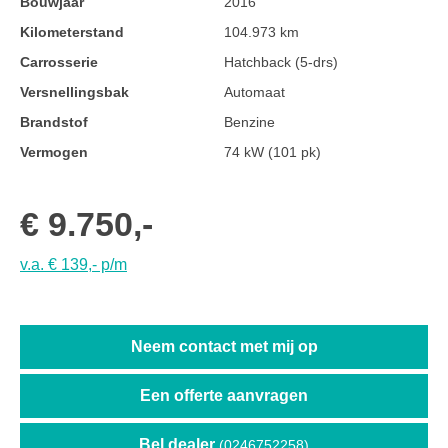
Bouwjaar
2016
Kilometerstand
104.973 km
Carrosserie
Hatchback (5-drs)
Versnellingsbak
Automaat
Brandstof
Benzine
Vermogen
74 kW (101 pk)
€ 9.750,-
v.a. € 139,- p/m
Neem contact met mij op
Een offerte aanvragen
Bel dealer
(0246752258)