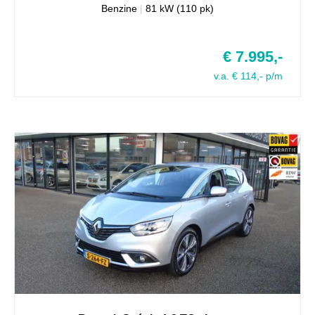
Benzine
|
81 kW (110 pk)
€ 7.995,-
v.a. € 114,- p/m