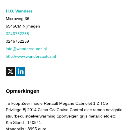
Wielbasis
260 cm
Cilinderinhoud
1.197 cc
H.O. Wanders
Aantal cilinders
4
Microweg 36
6545CM
Nijmegen
Kleur
Grijs metallic
0246752258
Motorrijtuigenbelasting
€ 253,- tot € 276,- per kwartaal
0246752259
Gewicht (leeg)
1.490 kg
info@wandersautos.nl
Aandrijving
Motorisch
http://www.wandersautos.nl
Aandrijving
Voorwielaandrijving
Emissieklasse
Euro 5
X
LinkedIn
Max. trekgewicht
750 kg
Max. trekgewicht ongeremd
750 kg
Opmerkingen
Gecombineerd verbruik
6,4 l/100km
Te koop Zeer mooie Renault Megane Cabriolet 1.2 TCe
Verbruik stad
7,9 l/100km
Privilege Bj 2014 Clima C/v Cruise Control elec ramen navigatie
Verbruik snelweg
5,5 l/100km
stuurbekr. stoelverwarming Sportvelgen grijs metallic etc etc
Km Stand : 140541
CO₂-emissie
145 g/km
Vraagprijs : 8995 euro