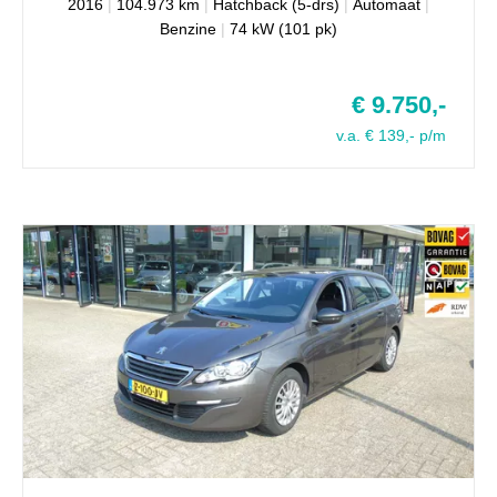
2016
|
104.973 km
|
Hatchback (5-drs)
|
Automaat
|
Benzine
|
74 kW (101 pk)
€ 9.750,-
v.a. € 139,- p/m