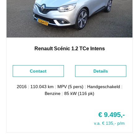
Renault
Scénic
1.2 TCe Intens
Contact
Details
2016
|
110.043 km
|
MPV (5 pers)
|
Handgeschakeld
|
Benzine
|
85 kW (116 pk)
€ 9.495,-
v.a. € 135,- p/m