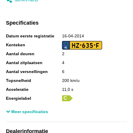
Specificaties
Datum eerste registratie
16-04-2014
HZ-635-F
Kenteken
Aantal deuren
2
Aantal zitplaatsen
4
Aantal versnellingen
6
Topsnelheid
200 km/u
Acceleratie
11,0 s
Energielabel
Laadvermogen
470 kg
Meer specificaties
GVW
1.960 kg
Totale afmetingen (lxbxh)
449 x 181 x 143 cm
Dealerinformatie