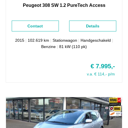
Peugeot
308
SW 1.2 PureTech Access
Contact
Details
2015
|
102.619 km
|
Stationwagon
|
Handgeschakeld
|
Benzine
|
81 kW (110 pk)
€ 7.995,-
v.a. € 114,- p/m