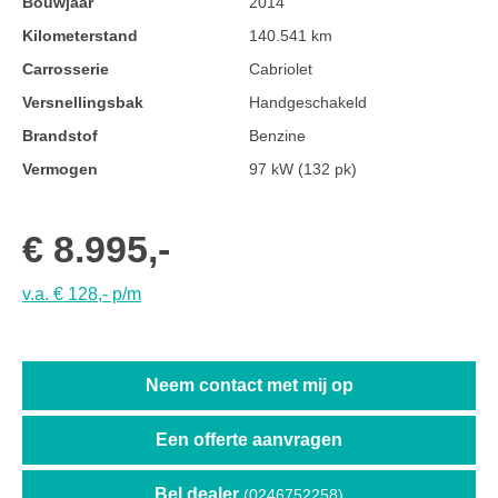
Bouwjaar
2014
Kilometerstand
140.541 km
Carrosserie
Cabriolet
Versnellingsbak
Handgeschakeld
Brandstof
Benzine
Vermogen
97 kW (132 pk)
€ 8.995,-
v.a. € 128,- p/m
Neem contact met mij op
Een offerte aanvragen
Bel dealer
(0246752258)