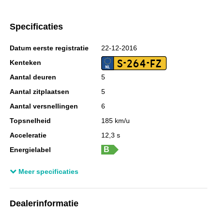
Specificaties
Datum eerste registratie
22-12-2016
S-264-FZ
Kenteken
Aantal deuren
5
Aantal zitplaatsen
5
Aantal versnellingen
6
Topsnelheid
185 km/u
Acceleratie
12,3 s
Energielabel
Laadvermogen
628 kg
Meer specificaties
GVW
2.031 kg
Wielbasis
273 cm
Dealerinformatie
Cilinderinhoud
1.197 cc