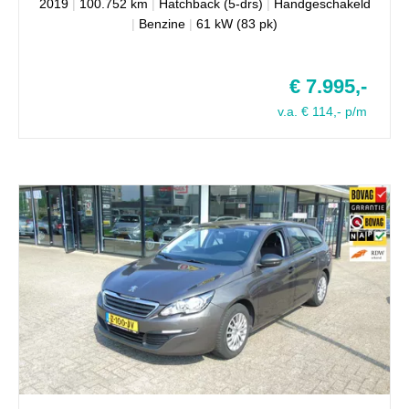
2019
|
100.752 km
|
Hatchback (5-drs)
|
Handgeschakeld
|
Benzine
|
61 kW (83 pk)
€ 7.995,-
v.a. € 114,- p/m