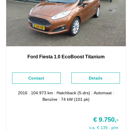
Ford
Fiesta
1.0 EcoBoost Titanium
Contact
Details
2016
|
104.973 km
|
Hatchback (5-drs)
|
Automaat
|
Benzine
|
74 kW (101 pk)
€ 9.750,-
v.a. € 139,- p/m