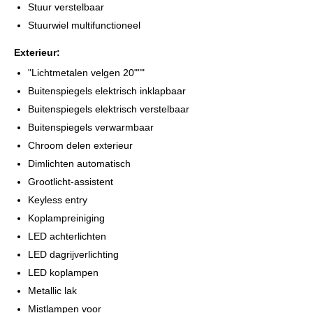
Stuur verstelbaar
Te koop mooie Renault Scenic 1.2 TCe Bj 2016 Clima C/v
Stuurwiel multifunctioneel
Cruise control elec ramen led koplampen pdc voor & achter
multifunctioneel stuurwiel interieur verlichting stuurbekr.
Exterieur:
sportvelgen grijs metallic etc etc
"Lichtmetalen velgen 20"""
km stand 110043
Buitenspiegels elektrisch inklapbaar
Vraagprijs 9495 euro
Buitenspiegels elektrisch verstelbaar
tel 0654673905 / 0246752258
Buitenspiegels verwarmbaar
Chroom delen exterieur
Wanders Auto's
Dimlichten automatisch
Microweg 36
Grootlicht-assistent
6545CM Nijmegen
Keyless entry
024-6752258
info@wandersautos.nl
Koplampreiniging
LED achterlichten
Wanders Auto`s geeft u met veel plezier alle informatie die u
LED dagrijverlichting
nodig heeft om de juiste beslissing te nemen en ondersteunt u
LED koplampen
bij het afwegen van de voor- en nadelen. Onze showroom biedt
Metallic lak
plaats voor minimaal 20 occasions en ook op het buitenterrein
staan nog tientallen occasions voor u klaar. Er is dus volop
Mistlampen voor