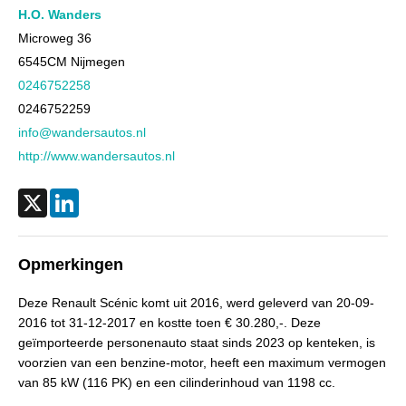
Aantal cilinders
4
H.O. Wanders
Kleur
Grijs metallic
Microweg 36
6545CM
Nijmegen
Motorrijtuigenbelasting
€ 226,- tot € 247,- per kwartaal
0246752258
Gewicht (leeg)
1.403 kg
0246752259
Aandrijving
Motorisch
info@wandersautos.nl
Aandrijving
Voorwielaandrijving
http://www.wandersautos.nl
Emissieklasse
Euro 6
Max. trekgewicht
1.850 kg
X
LinkedIn
Max. trekgewicht ongeremd
750 kg
Gecombineerd verbruik
5,8 l/100km
Opmerkingen
CO₂-emissie
129 g/km
Deze Renault Scénic komt uit 2016, werd geleverd van 20-09-
Laksoort
Metallic
2016 tot 31-12-2017 en kostte toen € 30.280,-. Deze
BTW verrekenbaar
Nee (margeregeling)
geïmporteerde personenauto staat sinds 2023 op kenteken, is
voorzien van een benzine-motor, heeft een maximum vermogen
Bijtellingspercentage
22%
van 85 kW (116 PK) en een cilinderinhoud van 1198 cc.
APK
bij aflevering