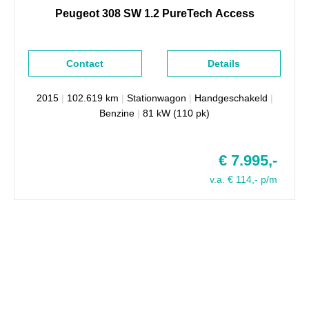
Peugeot
308
SW 1.2 PureTech Access
Contact
Details
2015
|
102.619 km
|
Stationwagon
|
Handgeschakeld
|
Benzine
|
81 kW (110 pk)
€ 7.995,-
v.a. € 114,- p/m