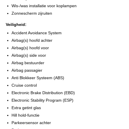
keuze aan gebruikte auto`s en mocht de auto die u zoekt er niet
Wis-/was installatie voor koplampen
bij staan, dan gaan we graag voor u op zoek.
Zonnescherm zijruiten
AAN DE INFORMATIE IN ONZE ADVERTENTIE KAN OP GEEN
Veiligheid:
ENKELE WIJZE RECHTEN WORDEN ONTLEEND!
Accident Avoidance System
Airbag(s) hoofd achter
Airbag(s) hoofd voor
Airbag(s) side voor
Airbag bestuurder
Airbag passagier
Anti Blokkeer Systeem (ABS)
Cruise control
Electronic Brake Distribution (EBD)
Electronic Stability Program (ESP)
Extra getint glas
Hill hold-functie
Parkeersensor achter