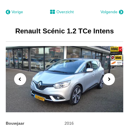
Vorige
Overzicht
Volgende
Renault Scénic 1.2 TCe Intens
Previous
Next
Bouwjaar
2016