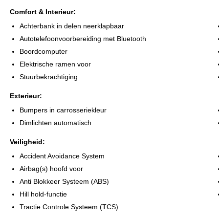
* Afleveringsbeurt
Comfort & Interieur:
* 12 maanden BOVAG garantie
Achterbank in delen neerklapbaar
Autotelefoonvoorbereiding met Bluetooth
Om teleurstelling te voorkomen adviseren wij u om van te voren te
Boordcomputer
Alle moeite is genomen om de informatie op deze internetsite zo acc
Elektrische ramen voor
maar controleer bij aankoop de zaken die uw beslissing zouden ku
Stuurbekrachtiging
Exterieur:
Bumpers in carrosseriekleur
Dimlichten automatisch
Veiligheid:
Accident Avoidance System
Airbag(s) hoofd voor
Anti Blokkeer Systeem (ABS)
Hill hold-functie
Tractie Controle Systeem (TCS)