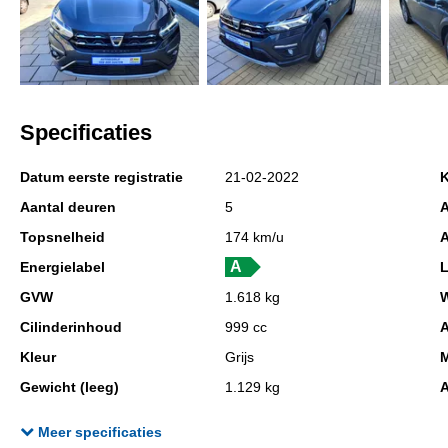
Specificaties
Datum eerste registratie
21-02-2022
K
Aantal deuren
5
A
Topsnelheid
174 km/u
A
Energielabel
GVW
1.618 kg
W
Cilinderinhoud
999 cc
A
Kleur
Grijs
M
Gewicht (leeg)
1.129 kg
A
Aandrijving
Voorwielaandrijving
E
Meer specificaties
Max. trekgewicht
1.100 kg
M