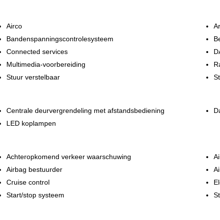
Airco
A
Bandenspanningscontrolesysteem
Be
 informeren naar de beschikbaarheid.
Connected services
D
uraat en actueel mogelijk weer te geven. Fouten zijn echter nooit uit te
Multimedia-voorbereiding
R
nnen beïnvloeden.
Stuur verstelbaar
St
Centrale deurvergrendeling met afstandsbediening
Da
LED koplampen
Achteropkomend verkeer waarschuwing
Ai
Airbag bestuurder
Ai
Cruise control
El
Start/stop systeem
St