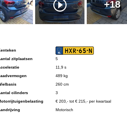
+18
HXR-65-N
enteken
antal zitplaatsen
5
cceleratie
11,9 s
Laadvermogen
489 kg
ielbasis
260 cm
antal cilinders
3
otorrijtuigenbelasting
€ 203,- tot € 215,- per kwartaal
andrijving
Motorisch
missieklasse
Euro 6
ax. trekgewicht ongeremd
610 kg