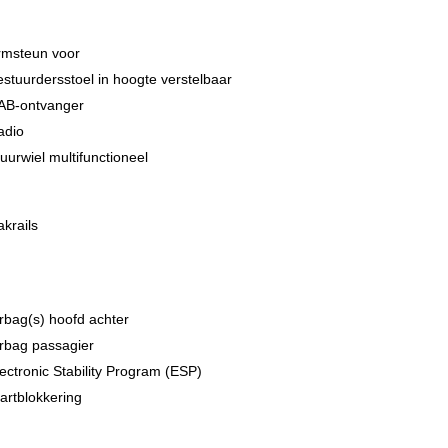
rmsteun voor
stuurdersstoel in hoogte verstelbaar
AB-ontvanger
 sluiten. Vertrouw daarom niet alleen op deze informatie,
adio
uurwiel multifunctioneel
krails
rbag(s) hoofd achter
rbag passagier
ectronic Stability Program (ESP)
artblokkering