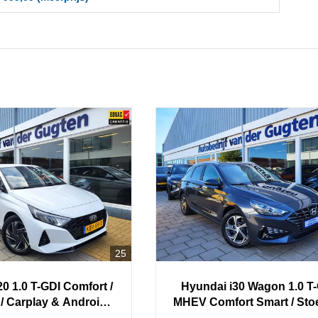
25
20
1.0 T-GDI Comfort /
Hyundai
i30
Wagon 1.0 T
/ Carplay & Android /
MHEV Comfort Smart / Stoe
Airco /
Stuur verwarming / Carpl