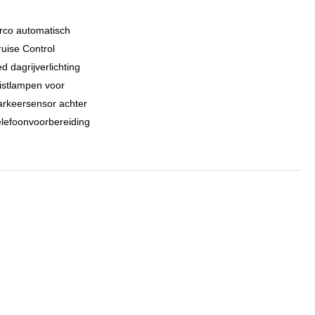
rco automatisch
uise Control
d dagrijverlichting
istlampen voor
arkeersensor achter
lefoonvoorbereiding