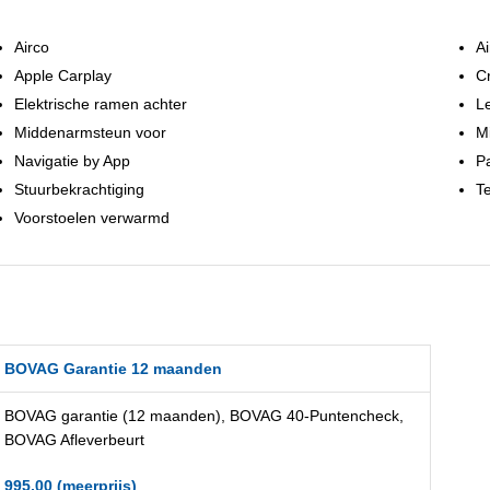
Airco
Ai
Apple Carplay
Cr
Elektrische ramen achter
Le
Middenarmsteun voor
M
Navigatie by App
P
Stuurbekrachtiging
Te
Voorstoelen verwarmd
BOVAG Garantie 12 maanden
BOVAG garantie (12 maanden), BOVAG 40-Puntencheck,
BOVAG Afleverbeurt
995,00 (meerprijs)