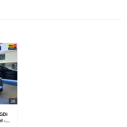
26
-GDi
l -en
ay &