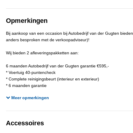
Gecombineerd verbruik
5,2 l/100km
C
BTW verrekenbaar
Ja
Opmerkingen
Kleur interieur
Donkergrijs
B
Bij aankoop van een occasion bij Autobedrijf van der Gugten biede
Aantal sleutels
2
anders besproken met de verkoopadviseur)!
Wij bieden 2 afleveringspakketten aan:
6 maanden Autobedrijf van der Gugten garantie €595,-
* Voertuig 40-puntencheck
* Complete reinigingsbeurt (interieur en exterieur)
* 6 maanden garantie
* Nieuwe Apk keuring
Meer opmerkingen
* Afleveringsbeurt
12 maanden BOVAG garantie €995,-
* Bovag voertuig 40-puntencheck
Accessoires
* Complete reinigingsbeurt (interieur en exterieur)
* Nieuwe Apk keuring