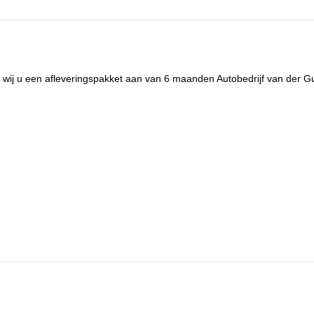
O₂-emissie
119 g/km
APK
bij aflevering
ekleding
Stof
n wij u een afleveringspakket aan van 6 maanden Autobedrijf van der 