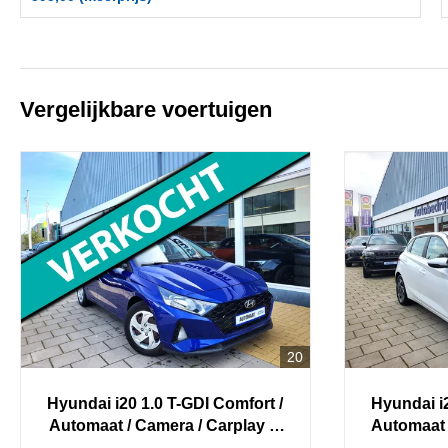
Vergelijkbare voertuigen
20
Hyundai
i20
1.0 T-GDI Comfort /
Hyundai
i
Automaat / Camera / Carplay &
Automaat 
Android / Cruise Control /