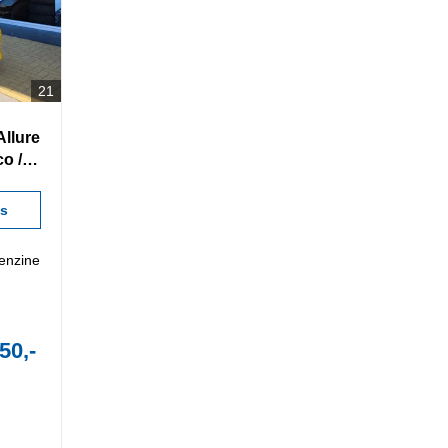
21
Allure
o /
ls
enzine
50,-