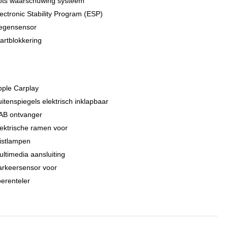
ots waarschuwing systeem
ectronic Stability Program (ESP)
egensensor
artblokkering
pple Carplay
itenspiegels elektrisch inklapbaar
AB ontvanger
ektrische ramen voor
istlampen
ltimedia aansluiting
arkeersensor voor
erenteler