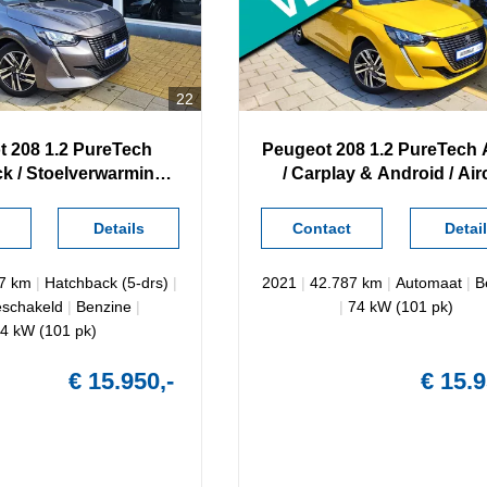
22
t
208
1.2 PureTech
Peugeot
208
1.2 PureTech 
k / Stoelverwarming /
/ Carplay & Android / Airc
lay & Android /
Camera /
Details
Contact
Detai
07 km
|
Hatchback (5-drs)
|
2021
|
42.787 km
|
Automaat
|
B
schakeld
|
Benzine
|
|
74 kW (101 pk)
4 kW (101 pk)
€ 15.950,-
€ 15.9