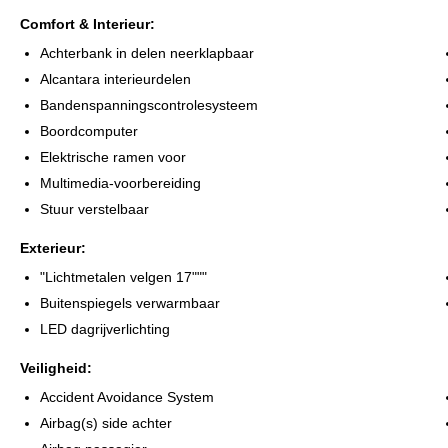
* Afleveringsbeurt
Comfort & Interieur:
* 12 maanden BOVAG garantie
Achterbank in delen neerklapbaar
Alcantara interieurdelen
Om teleurstelling te voorkomen adviseren wij u om van te voren te
Bandenspanningscontrolesysteem
Alle moeite is genomen om de informatie op deze internetsite zo acc
Boordcomputer
maar controleer bij aankoop de zaken die uw beslissing zouden ku
Elektrische ramen voor
Multimedia-voorbereiding
Stuur verstelbaar
Exterieur:
"Lichtmetalen velgen 17"""
Buitenspiegels verwarmbaar
LED dagrijverlichting
Veiligheid:
Accident Avoidance System
Airbag(s) side achter