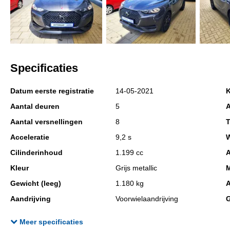
Specificaties
Datum eerste registratie
14-05-2021
K
Aantal deuren
5
A
Aantal versnellingen
8
T
Acceleratie
9,2 s
W
Cilinderinhoud
1.199 cc
A
Kleur
Grijs metallic
M
Gewicht (leeg)
1.180 kg
A
Aandrijving
Voorwielaandrijving
G
Laksoort
Metallic
B
Meer specificaties
APK
bij aflevering
K