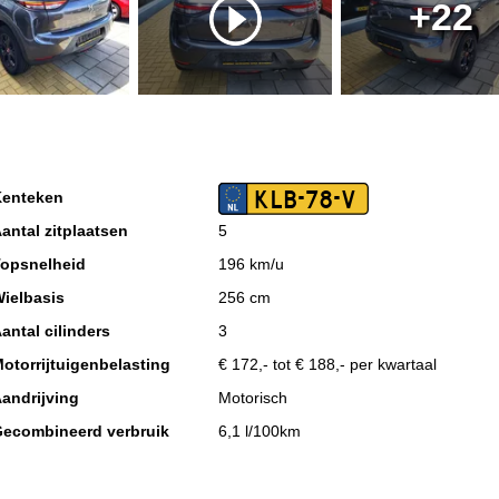
+22
KLB-78-V
enteken
antal zitplaatsen
5
opsnelheid
196 km/u
ielbasis
256 cm
antal cilinders
3
otorrijtuigenbelasting
€ 172,- tot € 188,- per kwartaal
andrijving
Motorisch
ecombineerd verbruik
6,1 l/100km
TW verrekenbaar
Nee (margeregeling)
leur interieur
Donkergrijs