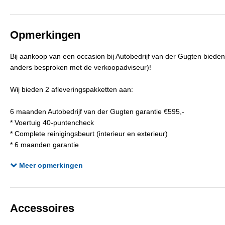
Bekleding
Half leder / alcantara
A
Opmerkingen
Bij aankoop van een occasion bij Autobedrijf van der Gugten biede
anders besproken met de verkoopadviseur)!
Wij bieden 2 afleveringspakketten aan:
6 maanden Autobedrijf van der Gugten garantie €595,-
* Voertuig 40-puntencheck
* Complete reinigingsbeurt (interieur en exterieur)
* 6 maanden garantie
* Nieuwe Apk keuring
Meer opmerkingen
* Afleveringsbeurt
12 maanden BOVAG garantie €995,-
* Bovag voertuig 40-puntencheck
Accessoires
* Complete reinigingsbeurt (interieur en exterieur)
* Nieuwe Apk keuring