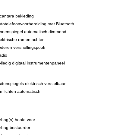
cantara bekleding
totelefoonvoorbereiding met Bluetooth
innenspiegel automatisch dimmend
 sluiten. Vertrouw daarom niet alleen op deze informatie,
ektrische ramen achter
ederen versnellingspook
adio
lledig digitaal instrumentenpaneel
itenspiegels elektrisch verstelbaar
mlichten automatisch
rbag(s) hoofd voor
rbag bestuurder