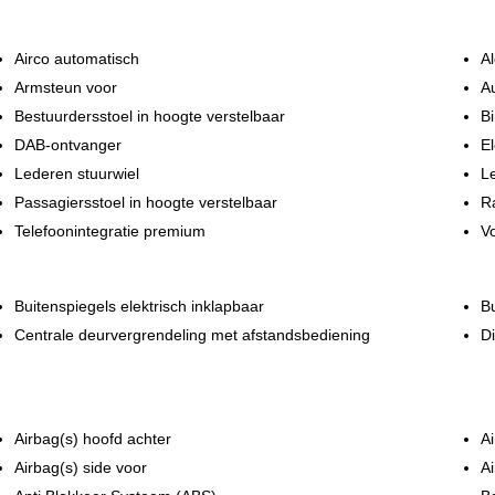
Airco automatisch
Al
Armsteun voor
Au
 informeren naar de beschikbaarheid.
Bestuurdersstoel in hoogte verstelbaar
B
uraat en actueel mogelijk weer te geven. Fouten zijn echter nooit uit te
DAB-ontvanger
El
nnen beïnvloeden.
Lederen stuurwiel
L
Passagiersstoel in hoogte verstelbaar
R
Telefoonintegratie premium
Vo
Buitenspiegels elektrisch inklapbaar
Bu
Centrale deurvergrendeling met afstandsbediening
Di
Airbag(s) hoofd achter
Ai
Airbag(s) side voor
Ai