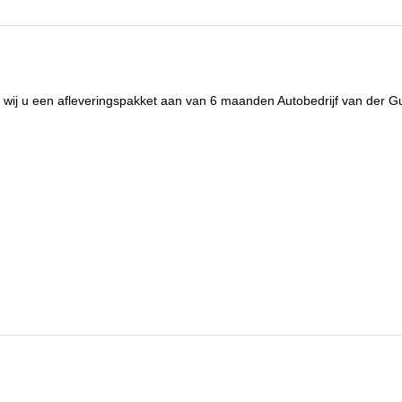
antal sleutels
2
n wij u een afleveringspakket aan van 6 maanden Autobedrijf van der 