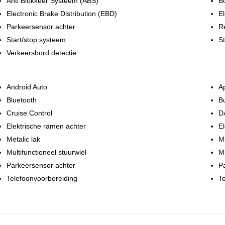
Anti Blokkeer Systeem (ABS)
B
Electronic Brake Distribution (EBD)
El
Parkeersensor achter
R
Start/stop systeem
St
Verkeersbord detectie
Android Auto
A
Bluetooth
Bu
Cruise Control
D
Elektrische ramen achter
El
Metalic lak
M
Multifunctioneel stuurwiel
Mu
Parkeersensor achter
P
Telefoonvoorbereiding
To