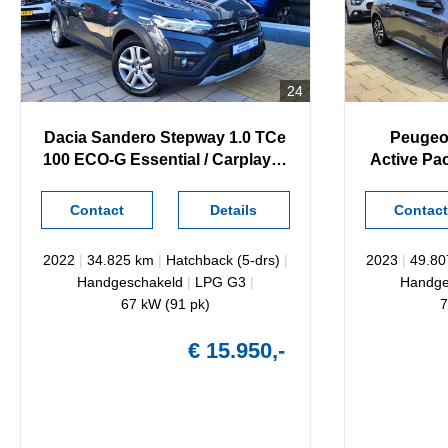
24
Dacia
Sandero Stepway
1.0 TCe
Peugeo
100 ECO-G Essential / Carplay &
Active Pac
Android / Camera /
Carp
Contact
Details
Contact
2022
|
34.825 km
|
Hatchback (5-drs)
|
2023
|
49.8
Handgeschakeld
|
LPG G3
|
Handge
67 kW (91 pk)
7
€ 15.950,-