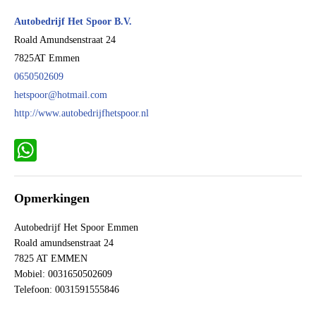
Cilinderinhoud
1.998 cc
Autobedrijf Het Spoor B.V.
Aantal cilinders
4
Roald Amundsenstraat 24
7825AT
Emmen
Kleur
Zwart
0650502609
Motorrijtuigenbelasting
€ 505,- tot € 529,- per kwartaal
hetspoor@hotmail.com
Gewicht (leeg)
1.495 kg
http://www.autobedrijfhetspoor.nl
Aandrijving
Motorisch
Aandrijving
Voorwielaandrijving
WhatsApp
Emissieklasse
Euro 4
Max. trekgewicht
1.600 kg
Opmerkingen
Max. trekgewicht ongeremd
550 kg
Autobedrijf Het Spoor Emmen
Gecombineerd verbruik
6,1 l/100km
Roald amundsenstraat 24
Verbruik stad
7,6 l/100km
7825 AT EMMEN
Verbruik snelweg
5,2 l/100km
Mobiel: 0031650502609
Telefoon: 0031591555846
CO₂-emissie
167 g/km
BTW verrekenbaar
Nee (margeregeling)