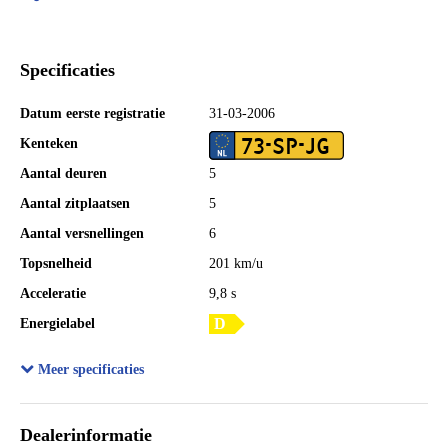
Specificaties
Datum eerste registratie
31-03-2006
73-SP-JG
Kenteken
Aantal deuren
5
Aantal zitplaatsen
5
Aantal versnellingen
6
Topsnelheid
201 km/u
Acceleratie
9,8 s
Energielabel
Laadvermogen
555 kg
Meer specificaties
GVW
2.050 kg
Totale afmetingen (lxbxh)
471 x 178 x 148 cm
Dealerinformatie
Wielbasis
267 cm