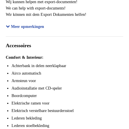
Wij kunnen helpen met export-documenten!
Bijtellingspercentage
25%
We can help with export-documents!
Wir können mit dem Export Dokumenten helfen!
Bekleding
Leder
Mozemy pomóc w dokumentach eksportowych!
Meer opmerkingen
My mozhem pomoch' s eksportnykh dokumentov!
Nous pouvons vous aider avec des documents d'exportation!
Accessoires
Comfort & Interieur:
Achterbank in delen neerklapbaar
Airco automatisch
Armsteun voor
Audioinstallatie met CD-speler
Boordcomputer
Elektrische ramen voor
Elektrisch verstelbare bestuurdersstoel
Lederen bekleding
Lederen stoelbekleding