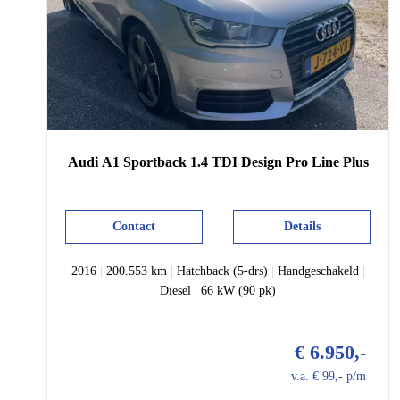
Audi
A1 Sportback
1.4 TDI Design Pro Line Plus
Contact
Details
2016
|
200.553 km
|
Hatchback (5-drs)
|
Handgeschakeld
|
Diesel
|
66 kW (90 pk)
€ 6.950,-
v.a. € 99,- p/m