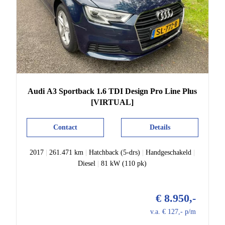
Audi
A3
Sportback 1.6 TDI Design Pro Line Plus
[VIRTUAL]
Contact
Details
2017
|
261.471 km
|
Hatchback (5-drs)
|
Handgeschakeld
|
Diesel
|
81 kW (110 pk)
€ 8.950,-
v.a. € 127,- p/m