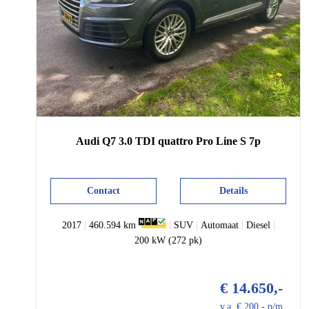
Audi
Q7
3.0 TDI quattro Pro Line S 7p
Contact
Details
2017
|
460.594 km
|
SUV
|
Automaat
|
Diesel
|
200 kW (272 pk)
€ 14.650,-
v.a. € 200,- p/m