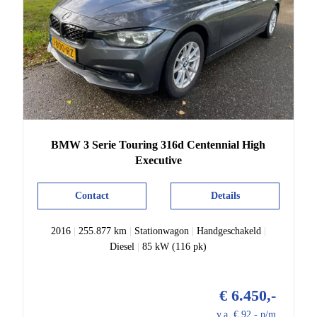
BMW
3 Serie
Touring 316d Centennial High
Executive
Contact
Details
2016
|
255.877 km
|
Stationwagon
|
Handgeschakeld
|
Diesel
|
85 kW (116 pk)
€ 6.450,-
v.a. € 92,- p/m