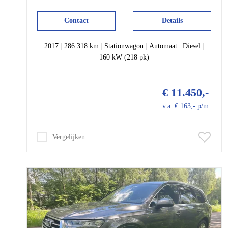
Contact
Details
2017
|
286.318 km
|
Stationwagon
|
Automaat
|
Diesel
|
160 kW (218 pk)
€ 11.450,-
v.a. € 163,- p/m
Vergelijken