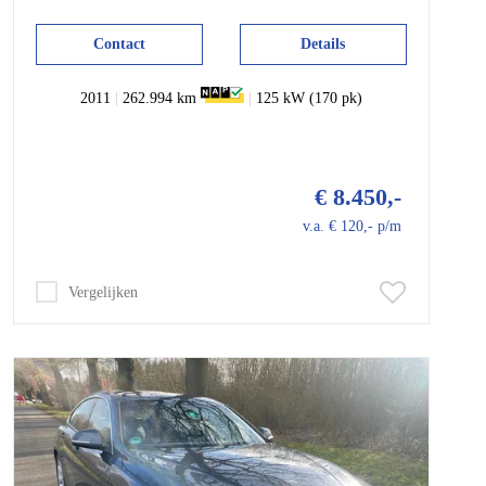
Contact
Details
2011
|
262.994 km
|
125 kW (170 pk)
€ 8.450,-
v.a. € 120,- p/m
Vergelijken