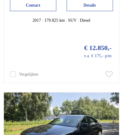
Contact
Details
2017
|
179.825 km
|
SUV
|
Diesel
€ 12.850,-
v.a. € 175,- p/m
Vergelijken