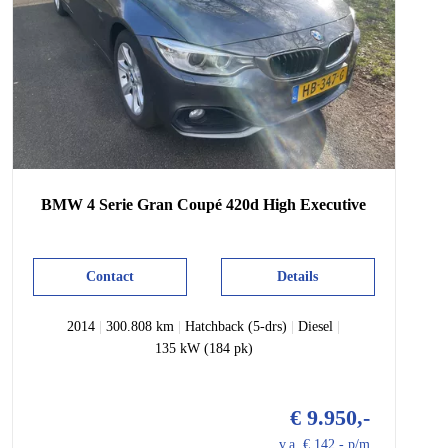
BMW
4 Serie
Gran Coupé 420d High Executive
Contact
Details
2014
|
300.808 km
|
Hatchback (5-drs)
|
Diesel
|
135 kW (184 pk)
€ 9.950,-
v.a. € 142,- p/m