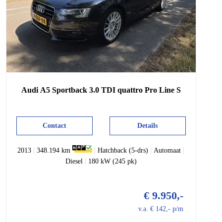
Audi
A5
Sportback 3.0 TDI quattro Pro Line S
Contact
Details
2013
|
348.194 km
|
Hatchback (5-drs)
|
Automaat
|
Diesel
|
180 kW (245 pk)
€ 9.950,-
v.a. € 142,- p/m