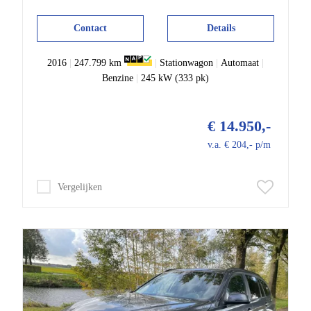
Contact
Details
2016
|
247.799 km
|
Stationwagon
|
Automaat
|
Benzine
|
245 kW (333 pk)
€ 14.950,-
v.a. € 204,- p/m
Vergelijken