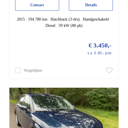
Contact
Details
2015
|
194.780 km
|
Hatchback (3-drs)
|
Handgeschakeld
|
Diesel
|
59 kW (80 pk)
€ 3.450,-
v.a. € 49,- p/m
Vergelijken