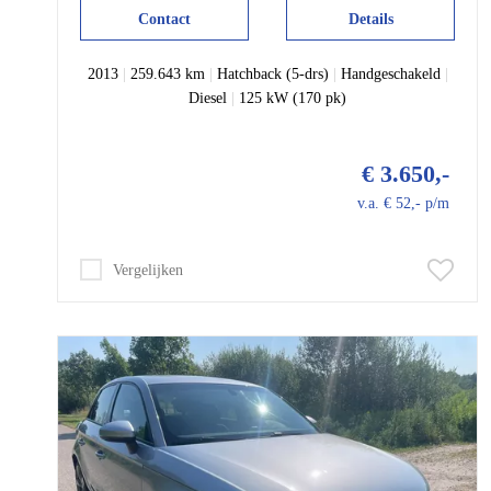
Contact
Details
2013
|
259.643 km
|
Hatchback (5-drs)
|
Handgeschakeld
|
Diesel
|
125 kW (170 pk)
€ 3.650,-
v.a. € 52,- p/m
Vergelijken