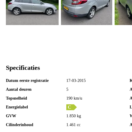
Specificaties
Datum eerste registratie
17-03-2015
K
Aantal deuren
5
A
Topsnelheid
190 km/u
A
Energielabel
L
GVW
1.850 kg
W
Cilinderinhoud
1.461 cc
A