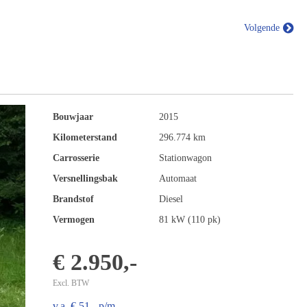
Volgende
Bouwjaar
2015
Kilometerstand
296.774 km
Carrosserie
Stationwagon
Versnellingsbak
Automaat
Brandstof
Diesel
Vermogen
81 kW (110 pk)
€ 2.950,-
Excl. BTW
v.a. € 51,- p/m