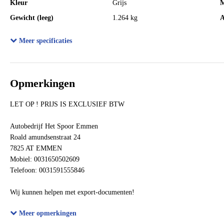
Kleur
Grijs
M
Gewicht (leeg)
1.264 kg
A
Aandrijving
Voorwielaandrijving
E
Meer specificaties
Max. trekgewicht
1.500 kg
M
Gecombineerd verbruik
4,2 l/100km
V
Verbruik snelweg
3,7 l/100km
C
Opmerkingen
BTW verrekenbaar
Ja
B
LET OP ! PRIJS IS EXCLUSIEF BTW
Autobedrijf Het Spoor Emmen
Roald amundsenstraat 24
7825 AT EMMEN
Mobiel: 0031650502609
Telefoon: 0031591555846
Wij kunnen helpen met export-documenten!
We can help with export-documents!
Meer opmerkingen
Wir können mit dem Export Dokumenten helfen!