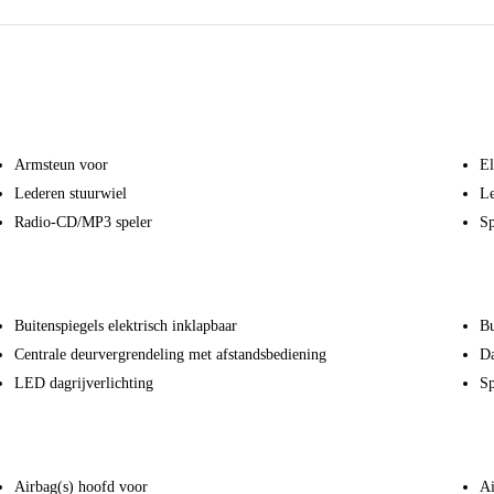
Armsteun voor
El
Lederen stuurwiel
Le
Radio-CD/MP3 speler
Sp
Buitenspiegels elektrisch inklapbaar
Bu
Centrale deurvergrendeling met afstandsbediening
Da
LED dagrijverlichting
Sp
Airbag(s) hoofd voor
Ai