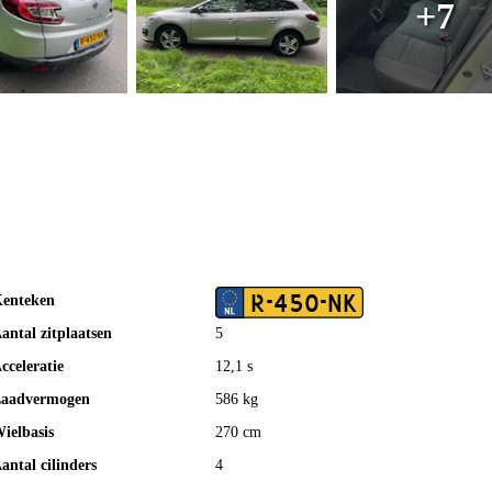
+7
R-450-NK
enteken
antal zitplaatsen
5
cceleratie
12,1 s
aadvermogen
586 kg
ielbasis
270 cm
antal cilinders
4