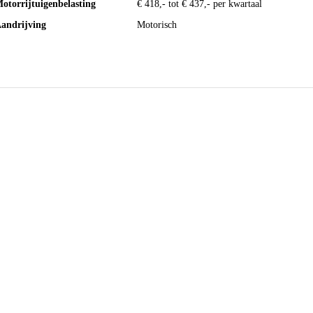
otorrijtuigenbelasting
€ 418,- tot € 437,- per kwartaal
andrijving
Motorisch
missieklasse
Euro 5
ax. trekgewicht ongeremd
680 kg
erbruik stad
5,1 l/100km
O₂-emissie
110 g/km
ijtellingspercentage
22%