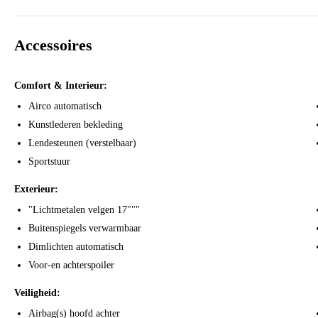
Mozemy pomóc w dokumentach eksportowych!
My mozhem pomoch' s eksportnykh dokumentov!
Nous pouvons vous aider avec des documents d'exportation!
Accessoires
Comfort & Interieur:
Airco automatisch
Kunstlederen bekleding
Lendesteunen (verstelbaar)
Sportstuur
Exterieur:
"Lichtmetalen velgen 17"""
Buitenspiegels verwarmbaar
Dimlichten automatisch
Voor-en achterspoiler
Veiligheid:
Airbag(s) hoofd achter