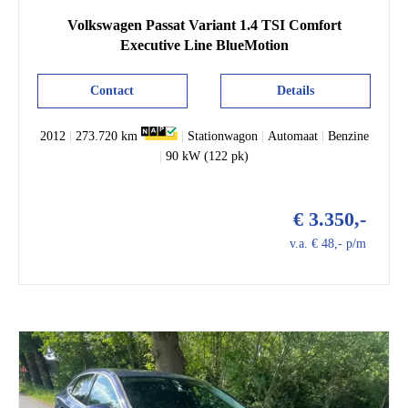
Volkswagen
Passat
Variant 1.4 TSI Comfort
Executive Line BlueMotion
Contact
Details
2012
|
273.720 km
|
Stationwagon
|
Automaat
|
Benzine
|
90 kW (122 pk)
€ 3.350,-
v.a. € 48,- p/m