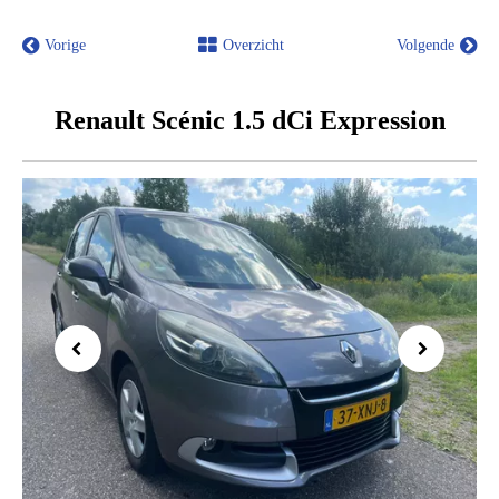
Vorige
Overzicht
Volgende
Renault Scénic 1.5 dCi Expression
Previous
Next