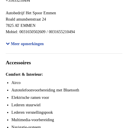
+31655210494
Bijtellingspercentage
22%
Autobedrijf Het Spoor Emmen
Roald amundsenstraat 24
7825 AT EMMEN
Mobiel: 0031650502609 / 0031655210494
Meer opmerkingen
Wij kunnen helpen met export-documenten!
We can help with export-documents!
Wir können mit dem Export Dokumenten helfen!
Accessoires
Mozemy pomóc w dokumentach eksportowych!
My mozhem pomoch' s eksportnykh dokumentov!
Comfort & Interieur:
Nous pouvons vous aider avec des documents d'exportation!
Airco
Autotelefoonvoorbereiding met Bluetooth
Elektrische ramen voor
Lederen stuurwiel
Lederen versnellingspook
Multimedia-voorbereiding
Navigatie-systeem