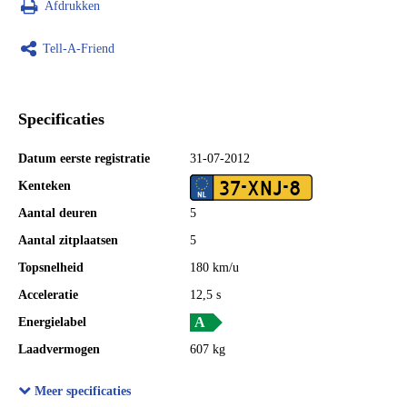
Afdrukken
Tell-A-Friend
Specificaties
Datum eerste registratie
31-07-2012
37-XNJ-8
Kenteken
Aantal deuren
5
Aantal zitplaatsen
5
Topsnelheid
180 km/u
Acceleratie
12,5 s
Energielabel
Laadvermogen
607 kg
GVW
1.967 kg
Meer specificaties
Wielbasis
270 cm