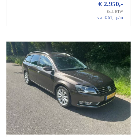
€ 2.950,-
Excl. BTW
v.a. € 51,- p/m