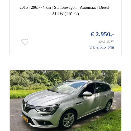
2015
|
296.774 km
|
Stationwagon
|
Automaat
|
Diesel
|
81 kW (110 pk)
€ 2.950,-
Excl. BTW
v.a. € 51,- p/m