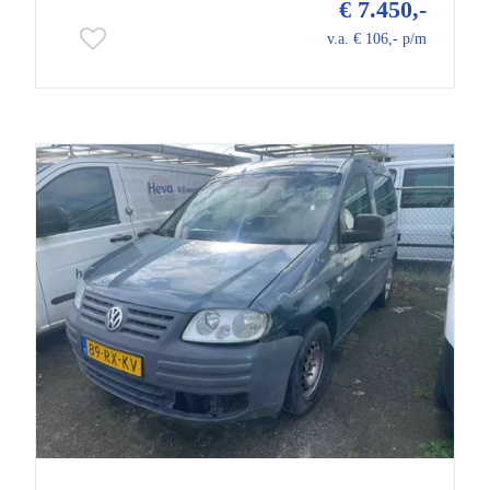
€ 7.450,-
v.a. € 106,- p/m