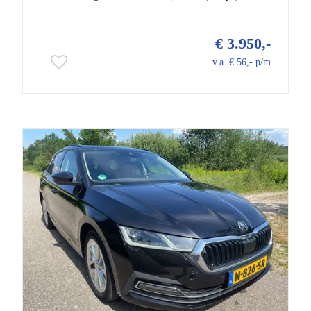
€ 3.950,-
v.a. € 56,- p/m