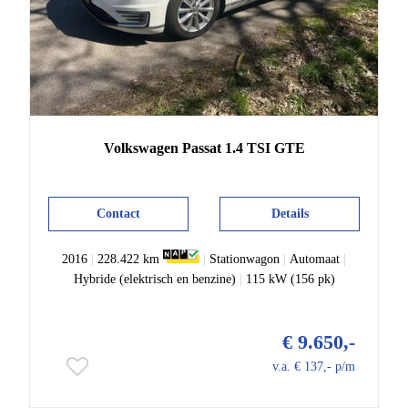
Volkswagen
Passat
1.4 TSI GTE
Contact
Details
2016
|
228.422 km
|
Stationwagon
|
Automaat
|
Hybride (elektrisch en benzine)
|
115 kW (156 pk)
€ 9.650,-
v.a. € 137,- p/m