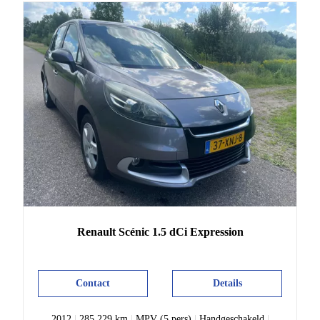
Renault
Scénic
1.5 dCi Expression
Contact
Details
2012
|
285.229 km
|
MPV (5 pers)
|
Handgeschakeld
|