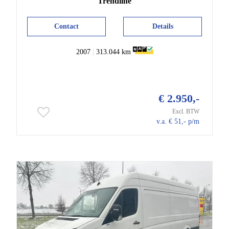
Trendline
Contact
Details
2007
|
313.044 km
€ 2.950,-
Excl. BTW
v.a. € 51,- p/m