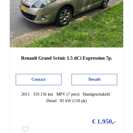
Renault
Grand Scénic
1.5 dCi Expression 7p.
Contact
Details
2011
|
319.156 km
|
MPV (7 pers)
|
Handgeschakeld
|
Diesel
|
81 kW (110 pk)
€ 1.950,-