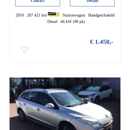
Contact
Details
2010
|
287.421 km
|
Stationwagon
|
Handgeschakeld
|
Diesel
|
66 kW (90 pk)
€ 1.450,-