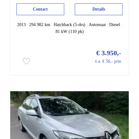
Contact
Details
2013
|
294.982 km
|
Hatchback (5-drs)
|
Automaat
|
Diesel
|
81 kW (110 pk)
€ 3.950,-
v.a. € 56,- p/m