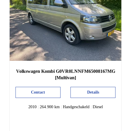
Volkswagen
Kombi
G0VR0LNNFM65008167MG
[Multivan]
Contact
Details
2010
|
264.900 km
|
Handgeschakeld
|
Diesel