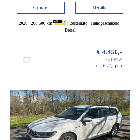
Contact
Details
2020
|
206.686 km
|
Bestelauto
|
Handgeschakeld
|
Diesel
€ 4.450,-
Excl. BTW
v.a. € 77,- p/m