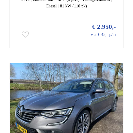
Diesel
|
81 kW (110 pk)
€ 2.950,-
v.a. € 45,- p/m