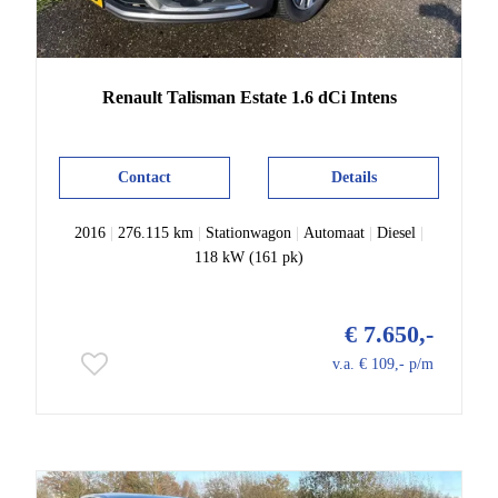
Renault
Talisman
Estate 1.6 dCi Intens
Contact
Details
2016
|
276.115 km
|
Stationwagon
|
Automaat
|
Diesel
|
118 kW (161 pk)
€ 7.650,-
v.a. € 109,- p/m