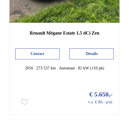
Renault
Mégane Estate
1.5 dCi Zen
Contact
Details
2016
|
273.537 km
|
Automaat
|
81 kW (110 pk)
€ 5.650,-
v.a. € 80,- p/m