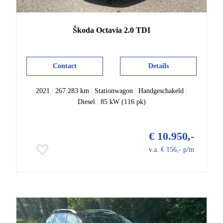
Škoda
Octavia
2.0 TDI
Contact
Details
2021
|
267.283 km
|
Stationwagon
|
Handgeschakeld
|
Diesel
|
85 kW (116 pk)
€ 10.950,-
v.a. € 156,- p/m