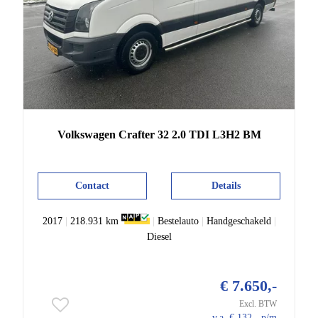
Volkswagen
Crafter
32 2.0 TDI L3H2 BM
Contact
Details
2017
|
218.931 km
|
Bestelauto
|
Handgeschakeld
|
Diesel
€ 7.650,-
Excl. BTW
v.a. € 132,- p/m