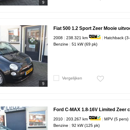
9
Fiat
500
1.2 Sport Zeer Mooie uitvo
2008
|
238.321 km
|
Hatchback (3-
Benzine
|
51 kW (69 pk)
Vergelijken
9
Ford
C-MAX
1.8-16V Limited Zeer 
2010
|
203.267 km
|
MPV (5 pers)
Benzine
|
92 kW (125 pk)