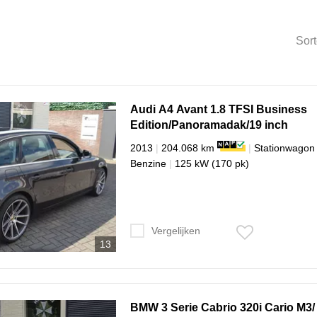
Sor
Audi
A4
Avant 1.8 TFSI Business
Edition/Panoramadak/19 inch
2013
|
204.068 km
|
Stationwagon
Benzine
|
125 kW (170 pk)
Vergelijken
13
BMW
3 Serie
Cabrio 320i Cario M3