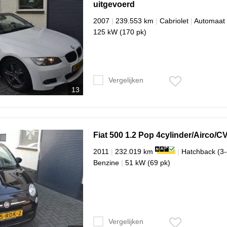
uitgevoerd
2007
|
239.553 km
|
Cabriolet
|
Automaat
125 kW (170 pk)
Vergelijken
13
Fiat
500
1.2 Pop 4cylinder/Airco/C
2011
|
232.019 km
|
Hatchback (3-
Benzine
|
51 kW (69 pk)
Vergelijken