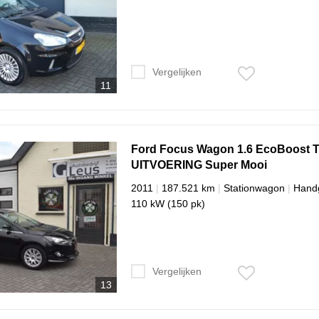
Vergelijken
11
Ford
Focus
Wagon 1.6 EcoBoost 
UITVOERING Super Mooi
2011
|
187.521 km
|
Stationwagon
|
Hand
110 kW (150 pk)
Vergelijken
13