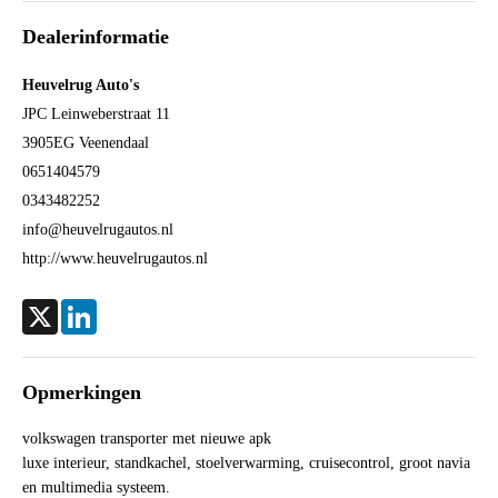
Kleur
Grijs metallic
Dealerinformatie
Motorrijtuigenbelasting
€ 174,- per kwartaal
Gewicht (leeg)
1.938 kg
Heuvelrug Auto's
Aandrijving
Motorisch
JPC Leinweberstraat 11
3905EG
Veenendaal
Aandrijving
Voorwielaandrijving
0651404579
Emissieklasse
Euro 5
0343482252
Max. trekgewicht ongeremd
750 kg
info@heuvelrugautos.nl
Gecombineerd verbruik
6,8 l/100km
http://www.heuvelrugautos.nl
Verbruik stad
8,4 l/100km
Verbruik snelweg
5,9 l/100km
X
LinkedIn
CO₂-emissie
179 g/km
Laksoort
Metallic
Opmerkingen
BTW verrekenbaar
Ja
volkswagen transporter met nieuwe apk
APK
tot 24-02-2027
luxe interieur, standkachel, stoelverwarming, cruisecontrol, groot navia
Onderhoudsboekjes aanwezig
Ja
en multimedia systeem.