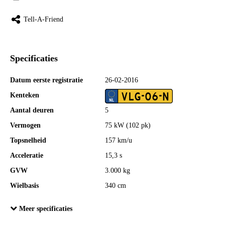
Tell-A-Friend
Specificaties
Datum eerste registratie
26-02-2016
VLG-06-N
Kenteken
Aantal deuren
5
Vermogen
75 kW (102 pk)
Topsnelheid
157 km/u
Acceleratie
15,3 s
GVW
3.000 kg
Wielbasis
340 cm
Cilinderinhoud
1.968 cc
Meer specificaties
Aantal cilinders
4