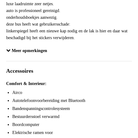
luxe laadruimte zeer netjes.
auto is professioneel gereinigd.
onderhoudsboekjes aanwezig.
deze bus heeft wat gebruikersschade:
linkerspiegel heeft een nieuwe kap nodig en de lak is hier en daar wat
beschadigd bij het stickers verwijderen.
Meer opmerkingen
Remblokken zijn goed en banden voldoende profiel , 2 banden en
voorremblokken onlangs vervangen
Accessoires
bieden is handelsprijs , prijs is meeneemprijs zonder garantie en met
schoonheidsfoutjes.
Comfort & Interieur:
prima functionerende auto die nog goed een 100.000 km meegaat voor
makkelijk geld wegens schoonheidsfoutjes.
Airco
Autotelefoonvoorbereiding met Bluetooth
Eventueel is inruil mogelijk.
Bandenspanningscontrolesysteem
bezichtiging alleen op afspraak.
Bestuurdersstoel verwarmd
Bel voor het maken van een bezichtigingsafspraak of informatie 06-
Boordcomputer
51404579
Elektrische ramen voor