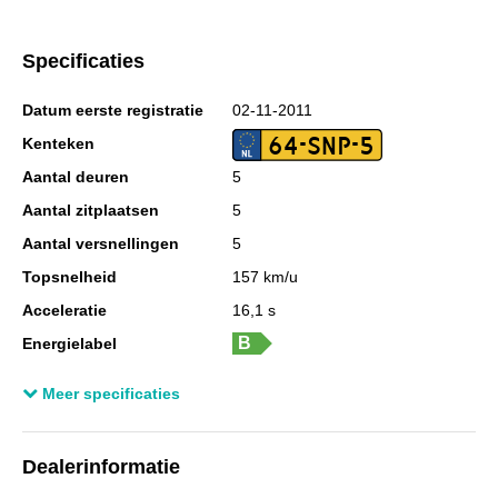
Specificaties
Datum eerste registratie
02-11-2011
64-SNP-5
Kenteken
Aantal deuren
5
Aantal zitplaatsen
5
Aantal versnellingen
5
Topsnelheid
157 km/u
Acceleratie
16,1 s
Energielabel
Laadvermogen
583 kg
Meer specificaties
GVW
1.550 kg
Wielbasis
247 cm
Dealerinformatie
Cilinderinhoud
1.198 cc