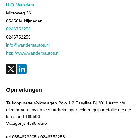
Aantal cilinders
3
H.O. Wanders
Kleur
Grijs metallic
Microweg 36
6545CM
Nijmegen
Motorrijtuigenbelasting
€ 119,- tot € 129,- per kwartaal
0246752258
Gewicht (leeg)
967 kg
0246752259
Aandrijving
Motorisch
info@wandersautos.nl
Aandrijving
Voorwielaandrijving
http://www.wandersautos.nl
Emissieklasse
Euro 5
Max. trekgewicht
800 kg
X
LinkedIn
Max. trekgewicht ongeremd
530 kg
Gecombineerd verbruik
5,5 l/100km
Opmerkingen
Verbruik stad
7,3 l/100km
Te koop nette Volkswagen Polo 1.2 Easyline Bj 2011 Airco c/v
Verbruik snelweg
4,5 l/100km
elec ramen navigatie stuurbekr. sportvelgen grijs metallic etc etc
CO₂-emissie
128 g/km
km stand 165503
Vraagprijs 4895 euro
Laksoort
Metallic
BTW verrekenbaar
Nee (margeregeling)
tel 0654673905 / 0246752258