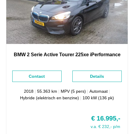
BMW
2 Serie
Active Tourer 225xe iPerformance
Contact
Details
2018
|
55.363 km
|
MPV (5 pers)
|
Automaat
|
Hybride (elektrisch en benzine)
|
100 kW (136 pk)
€ 16.995,-
v.a. € 232,- p/m