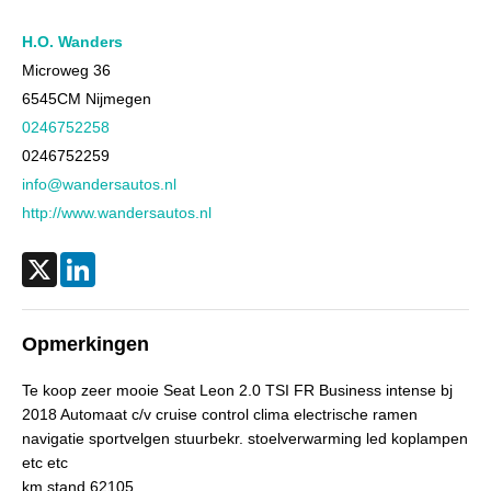
Cilinderinhoud
1.984 cc
Aantal cilinders
4
H.O. Wanders
Kleur
Rood metallic
Microweg 36
6545CM
Nijmegen
Motorrijtuigenbelasting
€ 172,- tot € 188,- per kwartaal
0246752258
Gewicht (leeg)
1.244 kg
0246752259
Aandrijving
Motorisch
info@wandersautos.nl
Aandrijving
Voorwielaandrijving
http://www.wandersautos.nl
Emissieklasse
Euro 6
Max. trekgewicht
1.600 kg
X
LinkedIn
Max. trekgewicht ongeremd
670 kg
Gecombineerd verbruik
6,2 l/100km
Opmerkingen
CO₂-emissie
141 g/km
Te koop zeer mooie Seat Leon 2.0 TSI FR Business intense bj
Laksoort
Metallic
2018 Automaat c/v cruise control clima electrische ramen
BTW verrekenbaar
Nee (margeregeling)
navigatie sportvelgen stuurbekr. stoelverwarming led koplampen
etc etc
Bijtellingspercentage
22%
km stand 62105