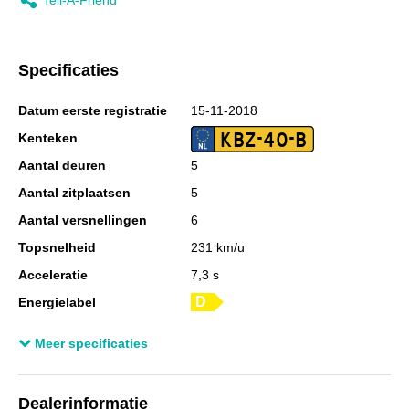
Specificaties
Datum eerste registratie
15-11-2018
KBZ-40-B
Kenteken
Aantal deuren
5
Aantal zitplaatsen
5
Aantal versnellingen
6
Topsnelheid
231 km/u
Acceleratie
7,3 s
Energielabel
Laadvermogen
626 kg
Meer specificaties
GVW
1.870 kg
Wielbasis
263 cm
Dealerinformatie