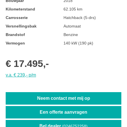
Bouwjaar
2018
Kilometerstand
62.105 km
Carrosserie
Hatchback (5-drs)
Versnellingsbak
Automaat
Brandstof
Benzine
Vermogen
140 kW (190 pk)
€ 17.495,-
v.a. € 239,- p/m
Neem contact met mij op
Een offerte aanvragen
Bel dealer
(0246752258)