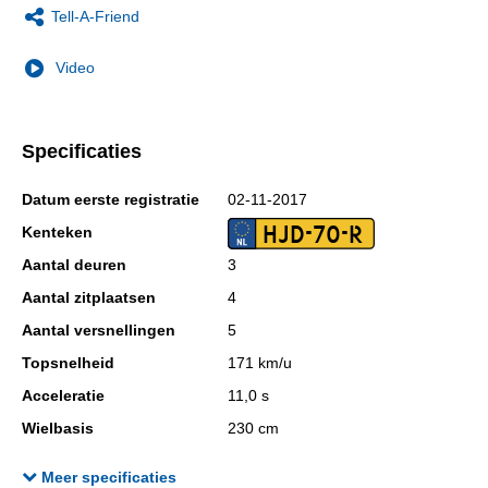
Tell-A-Friend
Video
Specificaties
Datum eerste registratie
02-11-2017
HJD-70-R
Kenteken
Aantal deuren
3
Aantal zitplaatsen
4
Aantal versnellingen
5
Topsnelheid
171 km/u
Acceleratie
11,0 s
Wielbasis
230 cm
Cilinderinhoud
875 cc
Meer specificaties