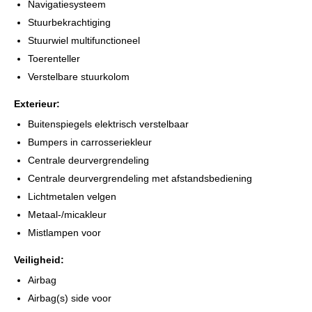
te informeren naar de beschikbaarheid.
Navigatiesysteem
Alle moeite is genomen om de informatie op deze internetsite zo
Stuurbekrachtiging
accuraat en actueel mogelijk weer te geven. Fouten zijn echter
Stuurwiel multifunctioneel
nooit uit te sluiten. Vertrouw daarom niet alleen op deze
Toerenteller
informatie, maar controleer bij aankoop de zaken die uw
Verstelbare stuurkolom
beslissing zouden kunnen beïnvloeden.
Exterieur:
Buitenspiegels elektrisch verstelbaar
Bumpers in carrosseriekleur
Centrale deurvergrendeling
Centrale deurvergrendeling met afstandsbediening
Lichtmetalen velgen
Metaal-/micakleur
Mistlampen voor
Veiligheid:
Airbag
Airbag(s) side voor