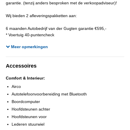
garantie. (tenzij anders besproken met de verkoopadviseur)!
Wij bieden 2 afleveringspakketten aan:
6 maanden Autobedrijf van der Gugten garantie €595,-
* Voertuig 40-puntencheck
* Complete reinigingsbeurt (interieur en exterieur)
Meer opmerkingen
* 6 maanden garantie
* Nieuwe Apk keuring
* Afleveringsbeurt
Accessoires
12 maanden BOVAG garantie €995,-
Comfort & Interieur:
* Bovag voertuig 40-puntencheck
* Complete reinigingsbeurt (interieur en exterieur)
Airco
* Nieuwe Apk keuring
Autotelefoonvoorbereiding met Bluetooth
* Afleveringsbeurt
Boordcomputer
* 12 maanden BOVAG garantie
Hoofdsteunen achter
Hoofdsteunen voor
Om teleurstelling te voorkomen adviseren wij u om van te voren
Lederen stuurwiel