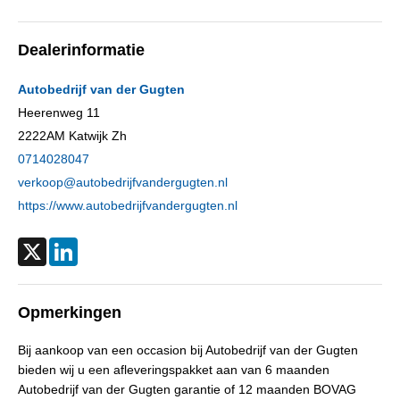
Aantal cilinders
2
Kleur
Groen
Dealerinformatie
Motorrijtuigenbelasting
€ 92,- tot € 99,- per kwartaal
Gewicht (leeg)
915 kg
Autobedrijf van der Gugten
Aandrijving
Motorisch
Heerenweg 11
2222AM
Katwijk Zh
Aandrijving
Voorwielaandrijving
0714028047
Gecombineerd verbruik
3,8 l/100km
verkoop@autobedrijfvandergugten.nl
BTW verrekenbaar
Nee (margeregeling)
https://www.autobedrijfvandergugten.nl
APK
bij aflevering
Kleur interieur
Ivoor
X
LinkedIn
Bekleding
Stof
Aantal sleutels
2
Opmerkingen
Bij aankoop van een occasion bij Autobedrijf van der Gugten
bieden wij u een afleveringspakket aan van 6 maanden
Autobedrijf van der Gugten garantie of 12 maanden BOVAG