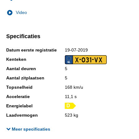
Video
Specificaties
Datum eerste registratie
19-07-2019
X-031-VX
Kenteken
Aantal deuren
5
Aantal zitplaatsen
5
Topsnelheid
168 km/u
Acceleratie
11,1 s
Energielabel
Laadvermogen
523 kg
GVW
1.538 kg
Meer specificaties
Wielbasis
259 cm