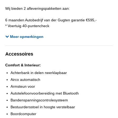
Kleur interieur
Donkergrijs
Wij bieden 2 afleveringspakketten aan:
Bekleding
Stof
Onderhoudsboekjes aanwezig
Ja
6 maanden Autobedrijf van der Gugten garantie €595,-
* Voertuig 40-puntencheck
Aantal sleutels
2
* Complete reinigingsbeurt (interieur en exterieur)
Meer opmerkingen
* 6 maanden garantie
* Nieuwe Apk keuring
* Afleveringsbeurt
Accessoires
12 maanden BOVAG garantie €995,-
Comfort & Interieur:
* Bovag voertuig 40-puntencheck
* Complete reinigingsbeurt (interieur en exterieur)
Achterbank in delen neerklapbaar
* Nieuwe Apk keuring
Airco automatisch
* Afleveringsbeurt
Armsteun voor
* 12 maanden BOVAG garantie
Autotelefoonvoorbereiding met Bluetooth
Bandenspanningscontrolesysteem
Om teleurstelling te voorkomen adviseren wij u om van te voren
Bestuurdersstoel in hoogte verstelbaar
te informeren naar de beschikbaarheid.
Boordcomputer