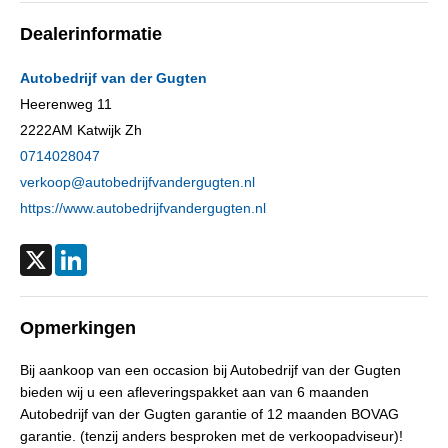
Cilinderinhoud
898 cc
Dealerinformatie
Aantal cilinders
3
Kleur
Zwart metallic
Autobedrijf van der Gugten
Motorrijtuigenbelasting
€ 119,- tot € 129,- per kwartaal
Heerenweg 11
2222AM
Katwijk Zh
Gewicht (leeg)
1.015 kg
0714028047
Aandrijving
Motorisch
verkoop@autobedrijfvandergugten.nl
Aandrijving
Voorwielaandrijving
https://www.autobedrijfvandergugten.nl
Emissieklasse
Euro 6
Max. trekgewicht
1.090 kg
X
LinkedIn
Max. trekgewicht ongeremd
555 kg
Gecombineerd verbruik
5,5 l/100km
Opmerkingen
CO₂-emissie
152 g/km
Bij aankoop van een occasion bij Autobedrijf van der Gugten
Laksoort
Metallic
bieden wij u een afleveringspakket aan van 6 maanden
BTW verrekenbaar
Nee (margeregeling)
Autobedrijf van der Gugten garantie of 12 maanden BOVAG
APK
bij aflevering
garantie. (tenzij anders besproken met de verkoopadviseur)!