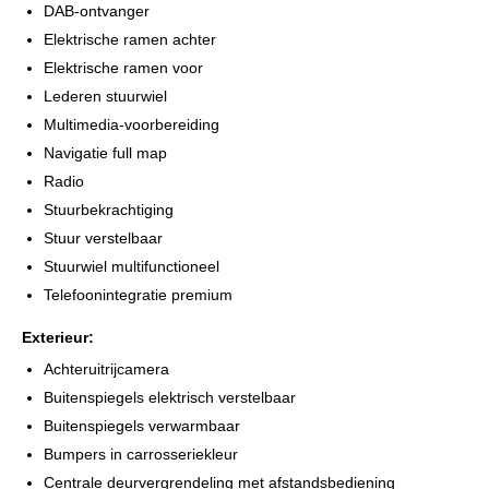
Alle moeite is genomen om de informatie op deze internetsite zo
DAB-ontvanger
accuraat en actueel mogelijk weer te geven. Fouten zijn echter
Elektrische ramen achter
nooit uit te sluiten. Vertrouw daarom niet alleen op deze
Elektrische ramen voor
informatie, maar controleer bij aankoop de zaken die uw
Lederen stuurwiel
beslissing zouden kunnen beïnvloeden.
Multimedia-voorbereiding
Navigatie full map
Radio
Stuurbekrachtiging
Stuur verstelbaar
Stuurwiel multifunctioneel
Telefoonintegratie premium
Exterieur:
Achteruitrijcamera
Buitenspiegels elektrisch verstelbaar
Buitenspiegels verwarmbaar
Bumpers in carrosseriekleur
Centrale deurvergrendeling met afstandsbediening