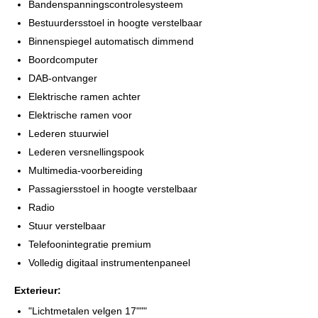
te informeren naar de beschikbaarheid.
Bandenspanningscontrolesysteem
Alle moeite is genomen om de informatie op deze internetsite zo
Bestuurdersstoel in hoogte verstelbaar
accuraat en actueel mogelijk weer te geven. Fouten zijn echter
Binnenspiegel automatisch dimmend
nooit uit te sluiten. Vertrouw daarom niet alleen op deze
Boordcomputer
informatie, maar controleer bij aankoop de zaken die uw
DAB-ontvanger
beslissing zouden kunnen beïnvloeden.
Elektrische ramen achter
Elektrische ramen voor
Lederen stuurwiel
Lederen versnellingspook
Multimedia-voorbereiding
Passagiersstoel in hoogte verstelbaar
Radio
Stuur verstelbaar
Telefoonintegratie premium
Volledig digitaal instrumentenpaneel
Exterieur:
"Lichtmetalen velgen 17"""