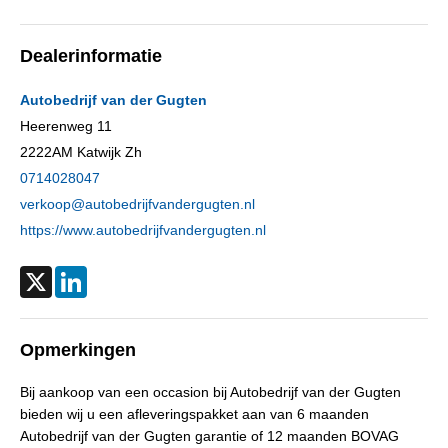
Aantal cilinders
3
Kleur
Grijs metallic
Dealerinformatie
Motorrijtuigenbelasting
€ 172,- tot € 188,- per kwartaal
Gewicht (leeg)
1.180 kg
Autobedrijf van der Gugten
Aandrijving
Motorisch
Heerenweg 11
2222AM
Katwijk Zh
Aandrijving
Voorwielaandrijving
0714028047
Gecombineerd verbruik
6,1 l/100km
verkoop@autobedrijfvandergugten.nl
Laksoort
Metallic
https://www.autobedrijfvandergugten.nl
BTW verrekenbaar
Nee (margeregeling)
APK
bij aflevering
X
LinkedIn
Kleur interieur
Donkergrijs
Bekleding
Half leder / alcantara
Opmerkingen
Aantal sleutels
2
Bij aankoop van een occasion bij Autobedrijf van der Gugten
bieden wij u een afleveringspakket aan van 6 maanden
Autobedrijf van der Gugten garantie of 12 maanden BOVAG