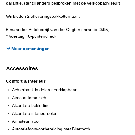
garantie. (tenzij anders besproken met de verkoopadviseur)!
Wij bieden 2 afleveringspakketten aan:
6 maanden Autobedrijf van der Gugten garantie €595,-
* Voertuig 40-puntencheck
* Complete reinigingsbeurt (interieur en exterieur)
Meer opmerkingen
* 6 maanden garantie
* Nieuwe Apk keuring
* Afleveringsbeurt
Accessoires
12 maanden BOVAG garantie €995,-
Comfort & Interieur:
* Bovag voertuig 40-puntencheck
* Complete reinigingsbeurt (interieur en exterieur)
Achterbank in delen neerklapbaar
* Nieuwe Apk keuring
Airco automatisch
* Afleveringsbeurt
Alcantara bekleding
* 12 maanden BOVAG garantie
Alcantara interieurdelen
Armsteun voor
Om teleurstelling te voorkomen adviseren wij u om van te voren
Autotelefoonvoorbereiding met Bluetooth