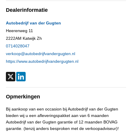
Cilinderinhoud
1.998 cc
Dealerinformatie
Aantal cilinders
4
Kleur
Zwart
Autobedrijf van der Gugten
Motorrijtuigenbelasting
€ 226,- tot € 247,- per kwartaal
Heerenweg 11
2222AM
Katwijk Zh
Gewicht (leeg)
1.380 kg
0714028047
Aandrijving
Motorisch
verkoop@autobedrijfvandergugten.nl
Aandrijving
Voorwielaandrijving
https://www.autobedrijfvandergugten.nl
Emissieklasse
Euro 6
Max. trekgewicht
1.500 kg
X
LinkedIn
Max. trekgewicht ongeremd
730 kg
Gecombineerd verbruik
5,8 l/100km
Opmerkingen
Verbruik stad
6,9 l/100km
Bij aankoop van een occasion bij Autobedrijf van der Gugten
Verbruik snelweg
5,3 l/100km
bieden wij u een afleveringspakket aan van 6 maanden
CO₂-emissie
133 g/km
Autobedrijf van der Gugten garantie of 12 maanden BOVAG
BTW verrekenbaar
Nee (margeregeling)
garantie. (tenzij anders besproken met de verkoopadviseur)!