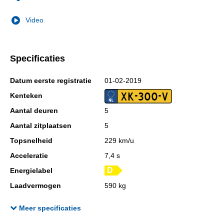
Video
Specificaties
Datum eerste registratie
01-02-2019
XK-300-V
Kenteken
Aantal deuren
5
Aantal zitplaatsen
5
Topsnelheid
229 km/u
Acceleratie
7,4 s
Energielabel
Laadvermogen
590 kg
GVW
1.970 kg
Meer specificaties
Wielbasis
267 cm