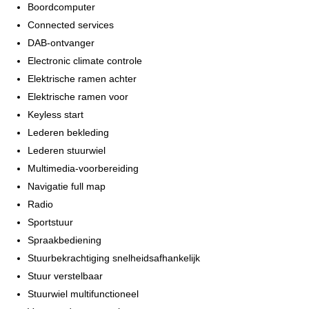
Alle moeite is genomen om de informatie op deze internetsite zo
Boordcomputer
accuraat en actueel mogelijk weer te geven. Fouten zijn echter
Connected services
nooit uit te sluiten. Vertrouw daarom niet alleen op deze
DAB-ontvanger
informatie, maar controleer bij aankoop de zaken die uw
Electronic climate controle
beslissing zouden kunnen beïnvloeden.
Elektrische ramen achter
Elektrische ramen voor
Keyless start
Lederen bekleding
Lederen stuurwiel
Multimedia-voorbereiding
Navigatie full map
Radio
Sportstuur
Spraakbediening
Stuurbekrachtiging snelheidsafhankelijk
Stuur verstelbaar
Stuurwiel multifunctioneel