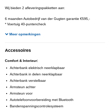
APK
tot 01-02-2027
Wij bieden 2 afleveringspakketten aan:
Kleur interieur
Bruin
Bekleding
Leder
6 maanden Autobedrijf van der Gugten garantie €595,-
* Voertuig 40-puntencheck
Onderhoudsboekjes aanwezig
Ja
* Complete reinigingsbeurt (interieur en exterieur)
Aantal sleutels
2
Meer opmerkingen
* 6 maanden garantie
* Nieuwe Apk keuring
* Afleveringsbeurt
Accessoires
12 maanden BOVAG garantie €995,-
Comfort & Interieur:
* Bovag voertuig 40-puntencheck
* Complete reinigingsbeurt (interieur en exterieur)
Achterbank elektrisch neerklapbaar
* Nieuwe Apk keuring
Achterbank in delen neerklapbaar
* Afleveringsbeurt
Achterbank verstelbaar
* 12 maanden BOVAG garantie
Armsteun achter
Armsteun voor
Om teleurstelling te voorkomen adviseren wij u om van te voren
Autotelefoonvoorbereiding met Bluetooth
te informeren naar de beschikbaarheid.
Bandenspanningscontrolesysteem