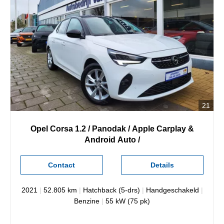
21
Opel
Corsa
1.2 / Panodak / Apple Carplay &
Android Auto /
Contact
Details
2021
|
52.805 km
|
Hatchback (5-drs)
|
Handgeschakeld
|
Benzine
|
55 kW (75 pk)