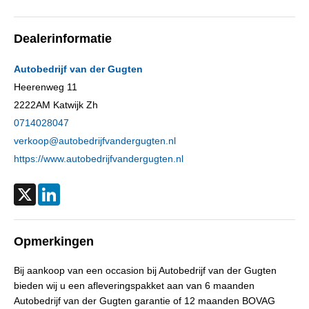
Wielbasis
254 cm
Cilinderinhoud
1.199 cc
Dealerinformatie
Aantal cilinders
3
Kleur
Rood metallic
Autobedrijf van der Gugten
Motorrijtuigenbelasting
€ 119,- tot € 129,- per kwartaal
Heerenweg 11
2222AM
Katwijk Zh
Gewicht (leeg)
955 kg
0714028047
Aandrijving
Motorisch
verkoop@autobedrijfvandergugten.nl
Aandrijving
Voorwielaandrijving
https://www.autobedrijfvandergugten.nl
Emissieklasse
Euro 6
Max. trekgewicht
500 kg
X
LinkedIn
Max. trekgewicht ongeremd
500 kg
Gecombineerd verbruik
5,2 l/100km
Opmerkingen
Laksoort
Metallic
Bij aankoop van een occasion bij Autobedrijf van der Gugten
BTW verrekenbaar
Ja
bieden wij u een afleveringspakket aan van 6 maanden
APK
bij aflevering
Autobedrijf van der Gugten garantie of 12 maanden BOVAG