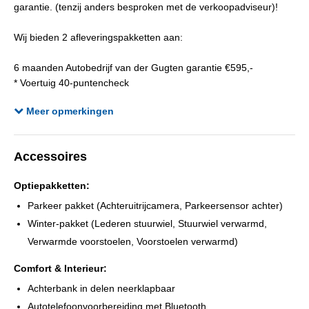
Kleur interieur
Donkergrijs
garantie. (tenzij anders besproken met de verkoopadviseur)!
Bekleding
Half leder / stof
Wij bieden 2 afleveringspakketten aan:
Onderhoudsboekjes aanwezig
Ja
Aantal sleutels
2
6 maanden Autobedrijf van der Gugten garantie €595,-
* Voertuig 40-puntencheck
* Complete reinigingsbeurt (interieur en exterieur)
Meer opmerkingen
* 6 maanden garantie
* Nieuwe Apk keuring
* Afleveringsbeurt
Accessoires
12 maanden BOVAG garantie €995,-
Optiepakketten:
* Bovag voertuig 40-puntencheck
* Complete reinigingsbeurt (interieur en exterieur)
Parkeer pakket (Achteruitrijcamera, Parkeersensor achter)
* Nieuwe Apk keuring
Winter-pakket (Lederen stuurwiel, Stuurwiel verwarmd,
* Afleveringsbeurt
Verwarmde voorstoelen, Voorstoelen verwarmd)
* 12 maanden BOVAG garantie
Comfort & Interieur:
Achterbank in delen neerklapbaar
Om teleurstelling te voorkomen adviseren wij u om van te voren
Autotelefoonvoorbereiding met Bluetooth