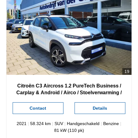
19
Citroën
C3 Aircross
1.2 PureTech Business /
Carplay & Android / Airco / Stoelverwarming /
Contact
Details
2021
|
58.324 km
|
SUV
|
Handgeschakeld
|
Benzine
|
81 kW (110 pk)