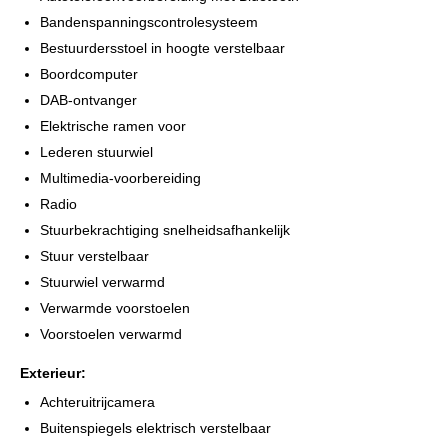
te informeren naar de beschikbaarheid.
Bandenspanningscontrolesysteem
Alle moeite is genomen om de informatie op deze internetsite zo
accuraat en actueel mogelijk weer te geven. Fouten zijn echter
Bestuurdersstoel in hoogte verstelbaar
nooit uit te sluiten. Vertrouw daarom niet alleen op deze
Boordcomputer
informatie, maar controleer bij aankoop de zaken die uw
DAB-ontvanger
beslissing zouden kunnen beïnvloeden.
Elektrische ramen voor
Lederen stuurwiel
Multimedia-voorbereiding
Radio
Stuurbekrachtiging snelheidsafhankelijk
Stuur verstelbaar
Stuurwiel verwarmd
Verwarmde voorstoelen
Voorstoelen verwarmd
Exterieur:
Achteruitrijcamera
Buitenspiegels elektrisch verstelbaar