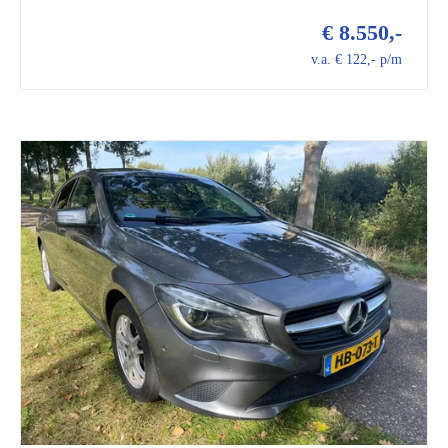
€ 8.550,-
v.a. € 122,- p/m