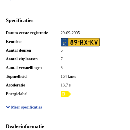
Specificaties
Datum eerste registratie
29-09-2005
89-RX-KV
Kenteken
Aantal deuren
5
Aantal zitplaatsen
7
Aantal versnellingen
5
Topsnelheid
164 km/u
Acceleratie
13,7 s
Energielabel
Laadvermogen
850 kg
Meer specificaties
GVW
2.186 kg
Totale afmetingen (lxbxh)
441 x 180 x 183 cm
Dealerinformatie
Wielbasis
268 cm