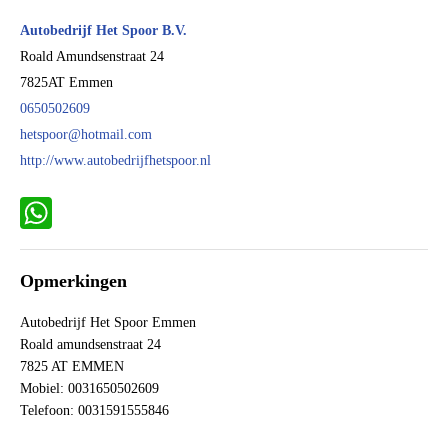
Cilinderinhoud
1.595 cc
Autobedrijf Het Spoor B.V.
Aantal cilinders
4
Roald Amundsenstraat 24
7825AT
Emmen
Kleur
Grijs
0650502609
Motorrijtuigenbelasting
€ 199,- tot € 217,- per kwartaal
hetspoor@hotmail.com
Gewicht (leeg)
1.336 kg
http://www.autobedrijfhetspoor.nl
Aandrijving
Motorisch
Aandrijving
Voorwielaandrijving
WhatsApp
Emissieklasse
Euro 4
Max. trekgewicht
1.115 kg
Opmerkingen
Max. trekgewicht ongeremd
710 kg
Autobedrijf Het Spoor Emmen
Gecombineerd verbruik
8,3 l/100km
Roald amundsenstraat 24
Verbruik stad
11,0 l/100km
7825 AT EMMEN
Verbruik snelweg
6,8 l/100km
Mobiel: 0031650502609
Telefoon: 0031591555846
CO₂-emissie
199 g/km
BTW verrekenbaar
Nee (margeregeling)