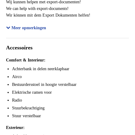
Wij kunnen helpen met export-documenten!
Bijtellingspercentage
25%
We can help with export-documents!
Wir können mit dem Export Dokumenten helfen!
Mozemy pomóc w dokumentach eksportowych!
Meer opmerkingen
My mozhem pomoch' s eksportnykh dokumentov!
Nous pouvons vous aider avec des documents d'exportation!
Accessoires
Comfort & Interieur:
Achterbank in delen neerklapbaar
Airco
Bestuurdersstoel in hoogte verstelbaar
Elektrische ramen voor
Radio
Stuurbekrachtiging
Stuur verstelbaar
Exterieur: