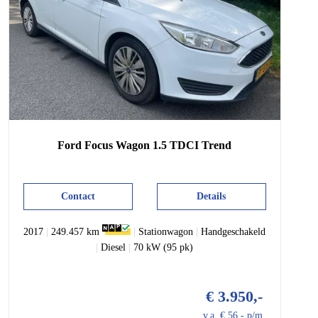
Ford
Focus
Wagon 1.5 TDCI Trend
Contact
Details
2017
|
249.457 km
|
Stationwagon
|
Handgeschakeld
|
Diesel
|
70 kW (95 pk)
€ 3.950,-
v.a. € 56,- p/m