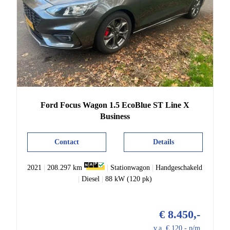
Ford
Focus
Wagon 1.5 EcoBlue ST Line X
Business
Contact
Details
2021
|
208.297 km
|
Stationwagon
|
Handgeschakeld
|
Diesel
|
88 kW (120 pk)
€ 8.450,-
v.a. € 120,- p/m