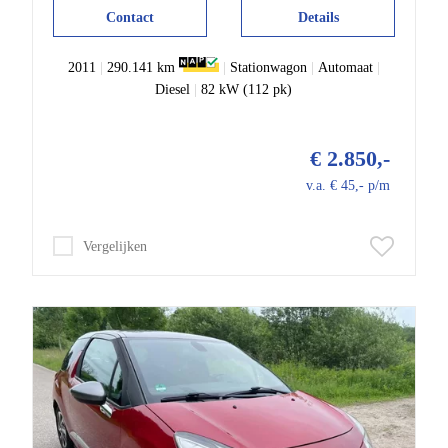
Contact
Details
2011
|
290.141 km
|
Stationwagon
|
Automaat
|
Diesel
|
82 kW (112 pk)
€ 2.850,-
v.a. € 45,- p/m
Vergelijken