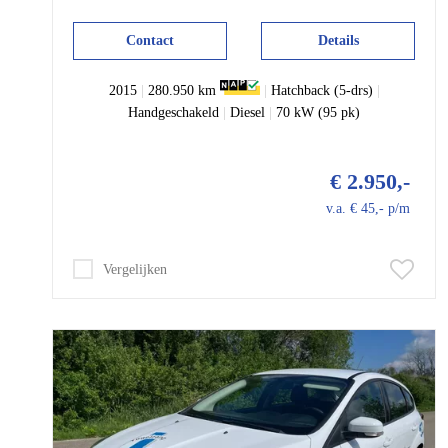
Contact
Details
2015
|
280.950 km
|
Hatchback (5-drs)
|
Handgeschakeld
|
Diesel
|
70 kW (95 pk)
€ 2.950,-
v.a. € 45,- p/m
Vergelijken