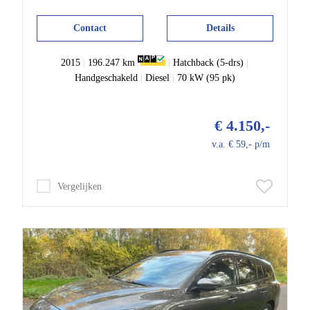
Contact
Details
2015
|
196.247 km
|
Hatchback (5-drs)
|
Handgeschakeld
|
Diesel
|
70 kW (95 pk)
€ 4.150,-
v.a. € 59,- p/m
Vergelijken