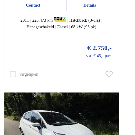
Contact
Details
2011
|
223.473 km
|
Hatchback (3-drs)
|
Handgeschakeld
|
Diesel
|
68 kW (93 pk)
€ 2.750,-
v.a. € 45,- p/m
Vergelijken