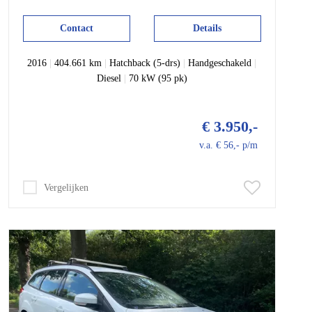
Contact
Details
2016
|
404.661 km
|
Hatchback (5-drs)
|
Handgeschakeld
|
Diesel
|
70 kW (95 pk)
€ 3.950,-
v.a. € 56,- p/m
Vergelijken