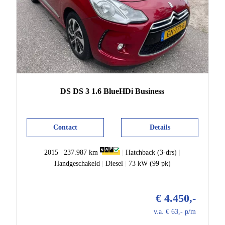
DS
DS 3
1.6 BlueHDi Business
Contact
Details
2015
|
237.987 km
|
Hatchback (3-drs)
|
Handgeschakeld
|
Diesel
|
73 kW (99 pk)
€ 4.450,-
v.a. € 63,- p/m