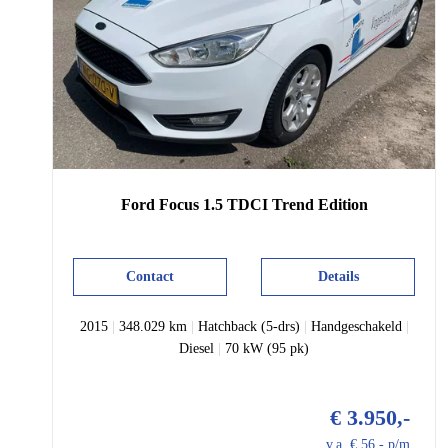
Ford
Focus
1.5 TDCI Trend Edition
Contact
Details
2015
|
348.029 km
|
Hatchback (5-drs)
|
Handgeschakeld
|
Diesel
|
70 kW (95 pk)
€ 3.950,-
v.a. € 56,- p/m