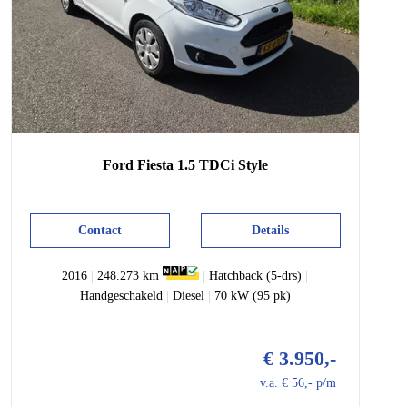
Ford
Fiesta
1.5 TDCi Style
Contact
Details
2016
|
248.273 km
|
Hatchback (5-drs)
|
Handgeschakeld
|
Diesel
|
70 kW (95 pk)
€ 3.950,-
v.a. € 56,- p/m