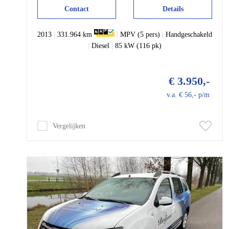
Contact
Details
2013
|
331.964 km
|
MPV (5 pers)
|
Handgeschakeld
|
Diesel
|
85 kW (116 pk)
€ 3.950,-
v.a. € 56,- p/m
Vergelijken