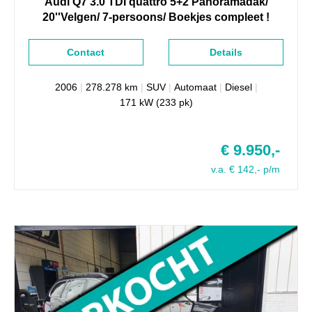
Audi
Q7
3.0 TDI quattro 5+2 Panoramadak/
Lederen stuurwiel
20''Velgen/ 7-persoons/ Boekjes compleet !
Metaalkleur
Middenarmsteun voor
Contact
Details
Mistlampen voor
Navigatie-systeem
2006
|
278.278 km
|
SUV
|
Automaat
|
Diesel
|
Parkeersensor voor en achter
171 kW (233 pk)
Regensensor
Sportonderstel
€ 9.950,-
Startblokkering
v.a. € 142,- p/m
Voorstoelen verwarmd
Xenon koplampen en koplampreiniging