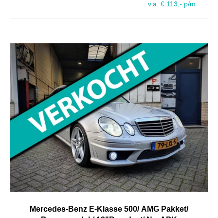
v.a. € 113,- p/m
Mercedes-Benz
E-Klasse
500/ AMG Pakket/