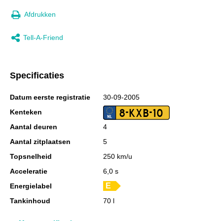
Afdrukken
Tell-A-Friend
Specificaties
Datum eerste registratie
30-09-2005
8-KXB-10
Kenteken
Aantal deuren
4
Aantal zitplaatsen
5
Topsnelheid
250 km/u
Acceleratie
6,0 s
Energielabel
Tankinhoud
70 l
Totale afmetingen (lxbxh)
484 x 185 x 147 cm