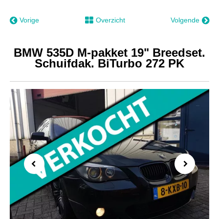
Vorige
Overzicht
Volgende
BMW 535D M-pakket 19" Breedset.
Schuifdak. BiTurbo 272 PK
Previous
Next