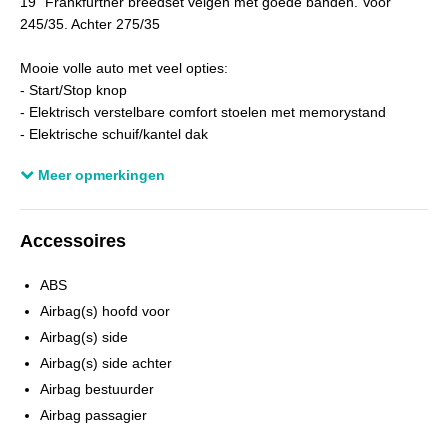
19" Frankfurther breedset velgen met goede banden. Voor
Aantal sleutels
1
245/35. Achter 275/35
Mooie volle auto met veel opties:
- Start/Stop knop
- Elektrisch verstelbare comfort stoelen met memorystand
- Elektrische schuif/kantel dak
- Zwarte hemel
Meer opmerkingen
- Dynamic Drive
- Xenon koplampen
- Koplamp sproeiers
Accessoires
- Navigatie systeem
- Aux in kabel
ABS
4x originele 18" BMW 5-serie velgen met nieuwe winterbanden
Airbag(s) hoofd voor
€ 400,- meerprijs
Airbag(s) side
Airbag(s) side achter
Onderhoud boekjes aanwezig..
Airbag bestuurder
Airbag passagier
Tel 0646063556 / 0630432380 / 0413-751551
Airco automatisch