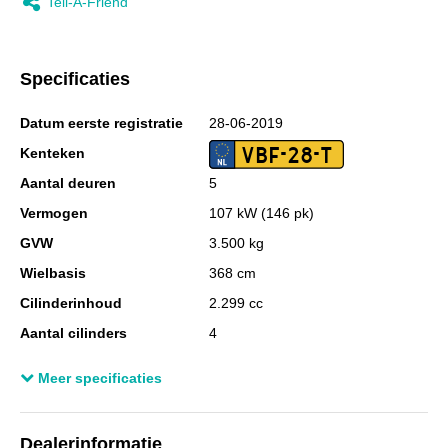
Tell-A-Friend
Specificaties
Datum eerste registratie
28-06-2019
VBF-28-T
Kenteken
Aantal deuren
5
Vermogen
107 kW (146 pk)
GVW
3.500 kg
Wielbasis
368 cm
Cilinderinhoud
2.299 cc
Aantal cilinders
4
Motorrijtuigenbelasting
€ 174,- per kwartaal
Meer specificaties
Gewicht (leeg)
1.918 kg
Aandrijving
Motorisch
Dealerinformatie