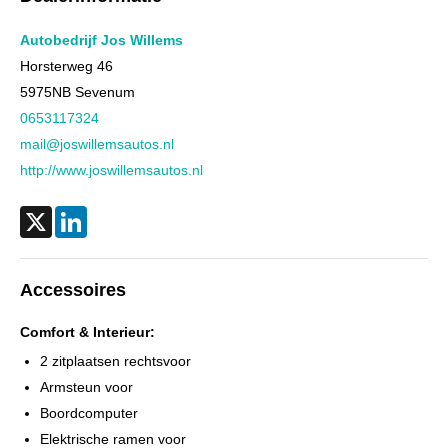
Aandrijving
Voorwielaandrijving
Emissieklasse
Euro 6
Autobedrijf Jos Willems
Max. trekgewicht ongeremd
750 kg
Horsterweg 46
5975NB
Sevenum
Gecombineerd verbruik
7,0 l/100km
0653117324
Verbruik stad
7,6 l/100km
mail@joswillemsautos.nl
Verbruik snelweg
6,7 l/100km
http://www.joswillemsautos.nl
CO₂-emissie
183 g/km
BTW verrekenbaar
Ja
X
LinkedIn
Accessoires
Comfort & Interieur:
2 zitplaatsen rechtsvoor
Armsteun voor
Boordcomputer
Elektrische ramen voor