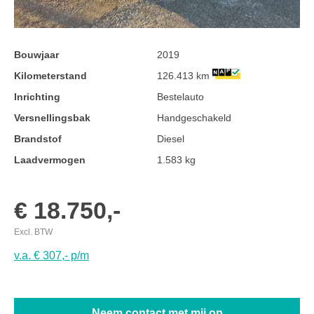
Bouwjaar
2019
Kilometerstand
126.413 km
Inrichting
Bestelauto
Versnellingsbak
Handgeschakeld
Brandstof
Diesel
Laadvermogen
1.583 kg
€ 18.750,-
Excl. BTW
v.a. € 307,- p/m
Neem contact met mij op