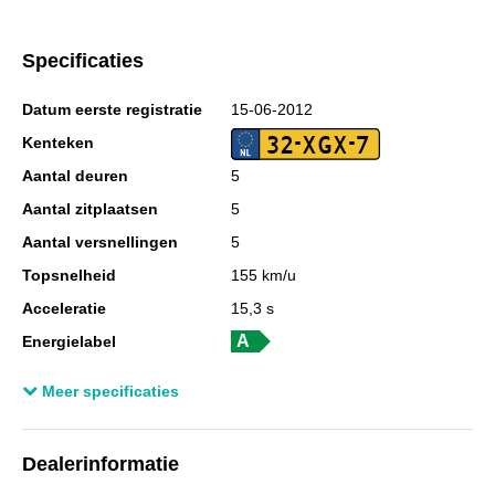
Specificaties
Datum eerste registratie
15-06-2012
32-XGX-7
Kenteken
Aantal deuren
5
Aantal zitplaatsen
5
Aantal versnellingen
5
Topsnelheid
155 km/u
Acceleratie
15,3 s
Energielabel
Laadvermogen
475 kg
Meer specificaties
GVW
1.430 kg
Totale afmetingen (lxbxh)
389 x 170 x 151 cm
Dealerinformatie
Wielbasis
25 cm