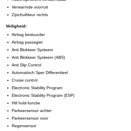
Verwarmde voorruit
AFLEVERING:
Zijschuifdeur rechts
Wij berekenen geen afleverkosten!
Aankoopkeuring apk en onderhoudsbeurt is mogelijk.
Veiligheid:
Al onze auto's zijn voorzien van een duidelijke kilometerhistorie
Airbag bestuurder
of NAP
Airbag passagier
INRUIL:
Anti Blokkeer Systeem
Alle inruil is mogelijk.
Anti Blokkeer Systeem (ABS)
Anti Slip Control
RESERVEREN:
Automatisch Sper Differentieel
Zonder aanbetaling kunnen wij helaas geen auto's
vasthouden/reserveren, informeer naar de voorwaarden.
Cruise control
Electronic Stability Program
RDW:
Electronic Stability Program (ESP)
Wij zijn RDW gecertificeerd. en kunnen zelf tenaamstellen 24/7
Hill hold-functie
Parkeersensor achter
Maak een telefonische afspraak voor een bezichtiging, 7 dagen
Parkeersensor voor
per week.
Regensensor