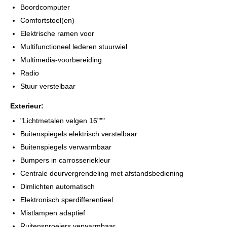
Boordcomputer
staat.
Comfortstoel(en)
Financiering vraag naar de voorwaarden.
Elektrische ramen voor
Multifunctioneel lederen stuurwiel
Geef een belletje voor bezichtiging aub 0620430146 /
Multimedia-voorbereiding
0641898155 alvast bedankt. Informatie via Whatsapp,
Radio
0641898155
Stuur verstelbaar
Garantie en Financiering mogelijk, wij werken samen met DMF
Exterieur:
Lease en Autotrust Garantie, vraag naar de voorwaarden.
"Lichtmetalen velgen 16"""
Kmstand Logisch, aantoonbaar.
Buitenspiegels elektrisch verstelbaar
Buitenspiegels verwarmbaar
Auto wordt netjes afgeleverd met,
Bumpers in carrosseriekleur
Poetsbeurt
Centrale deurvergrendeling met afstandsbediening
Complete check
Dimlichten automatisch
Meerdere wensen zijn uiteraard bespreekbaar.
Elektronisch sperdifferentieel
Mistlampen adaptief
www.broeksteegautos.nl
Ruitensproeiers verwarmbaar