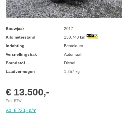
Bouwjaar
2017
Kilometerstand
138.743 km
Inrichting
Bestelauto
Versnellingsbak
Automaat
Brandstof
Diesel
Laadvermogen
1.257 kg
€ 13.500,-
Excl. BTW
v.a. € 223,- p/m