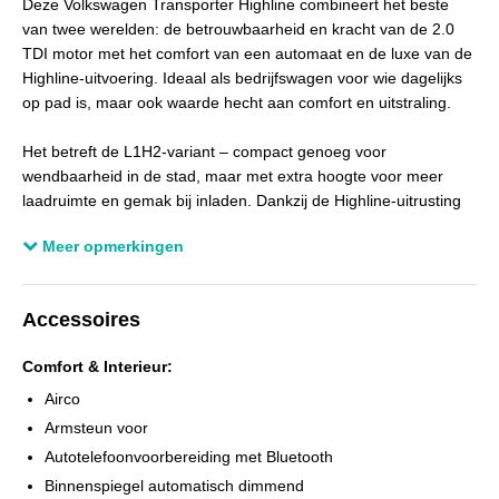
Deze Volkswagen Transporter Highline combineert het beste
BTW verrekenbaar
Ja
van twee werelden: de betrouwbaarheid en kracht van de 2.0
Kleur interieur
Donkergrijs
TDI motor met het comfort van een automaat en de luxe van de
Bekleding
Stof
Highline-uitvoering. Ideaal als bedrijfswagen voor wie dagelijks
op pad is, maar ook waarde hecht aan comfort en uitstraling.
Onderhoudsboekjes aanwezig
Ja
Aantal sleutels
2
Het betreft de L1H2-variant – compact genoeg voor
wendbaarheid in de stad, maar met extra hoogte voor meer
laadruimte en gemak bij inladen. Dankzij de Highline-uitrusting
beschikt deze Transporter over onder meer:
Meer opmerkingen
• Automatische transmissie
• Airconditioning (climate control)
• Cruise control
Accessoires
• Parkeersensoren
• Luxe bekleding
Comfort & Interieur:
• Lichtmetalen velgen
• Elektrische ramen en spiegels
Airco
Armsteun voor
De 2.0 TDI dieselmotor levert krachtige prestaties en is
Autotelefoonvoorbereiding met Bluetooth
uitermate geschikt voor zowel korte ritten als lange afstanden.
Binnenspiegel automatisch dimmend
Deze bus is altijd goed onderhouden en verkeert in uitstekende