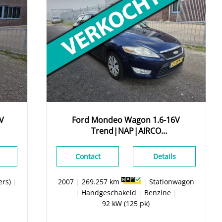
6V
Ford
Mondeo
Wagon 1.6-16V
Trend|NAP|AIRCO
IJSKOUD|CARPLAY|
Contact
Details
ers)
|
2007
|
269.257 km
|
Stationwagon
|
Handgeschakeld
|
Benzine
|
92 kW (125 pk)