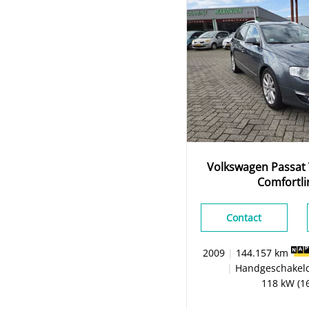
Volkswagen
Passat
Comfortli
EIG|NAP|NA
Contact
2009
|
144.157 km
|
Handgeschakel
118 kW (1