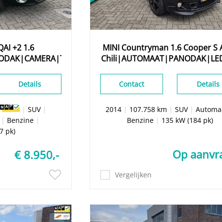
QAI
+2 1.6
MINI
Countryman
1.6 Cooper S 
NODAK|CAMERA|TREKHAAK|
Chili|AUTOMAAT|PANODAK|LE
Details
Contact
Details
m
|
SUV
|
2014
|
107.758 km
|
SUV
|
Automa
|
Benzine
|
Benzine
|
135 kW (184 pk)
7 pk)
Op aanvr
€ 8.950,-
Vergelijken