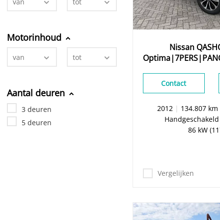
van
tot
Motorinhoud
Nissan
QASH
Optima|7PERS|PA
van
tot
Contact
Aantal deuren
2012
|
134.807 k
3 deuren
Handgeschakeld
5 deuren
86 kW (11
Vergelijken