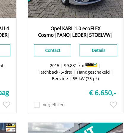
ALL4
Opel
KARL
1.0 ecoFLEX
DER|
Cosmo|PANO|LEDER|STOELVW|
Contact
Details
at
|
2015
|
99.881 km
|
Hatchback (5-drs)
|
Handgeschakeld
|
Benzine
|
55 kW (75 pk)
aag
€ 6.650,-
Vergelijken