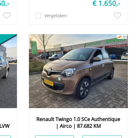
50,-
€ 1.650,-
Vergelijken
Renault
Twingo
1.0 SCe Authentique
ELVW|
| Airco | 87.682 KM