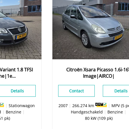
Variant 1.8 TFSI
Citroën
Xsara Picasso
1.6i-1
ne|1e
Image|AIRCO|
VI|PDC|
Details
Contact
Details
|
Stationwagon
2007
|
266.274 km
|
MPV (5 p
d
|
Benzine
|
Handgeschakeld
|
Benzine
|
61 pk)
80 kW (109 pk)