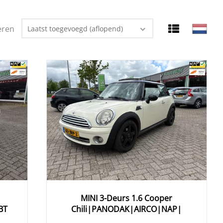
eren
Laatst toegevoegd (aflopend)
MINI
3-Deurs
1.6 Cooper
BT
Chili|PANODAK|AIRCO|NAP|