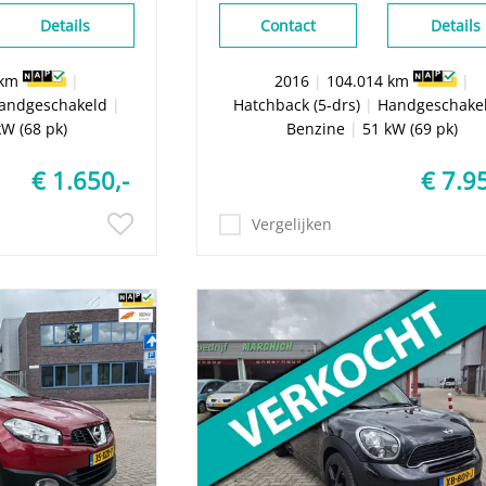
Details
Contact
Details
 km
|
2016
|
104.014 km
|
andgeschakeld
|
Hatchback (5-drs)
|
Handgeschake
kW (68 pk)
Benzine
|
51 kW (69 pk)
€ 1.650,-
€ 7.9
Vergelijken