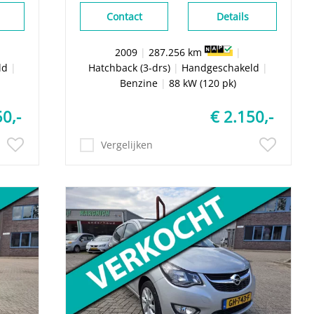
Contact
Details
2009
|
287.256 km
|
ld
|
Hatchback (3-drs)
|
Handgeschakeld
|
Benzine
|
88 kW (120 pk)
50,-
€ 2.150,-
Vergelijken