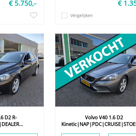
€ 5.750,-
€ 1.3
Vergelijken
.6 D2 R-
Volvo
V40
1.6 D2
|DEALER
Kinetic|NAP|PDC|CRUISE|STO
EN|PDC|