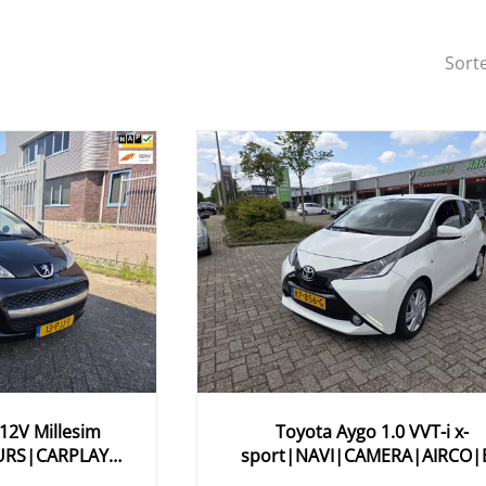
Sort
-12V Millesim
Toyota
Aygo
1.0 VVT-i x-
URS|CARPLAY
sport|NAVI|CAMERA|AIRCO|
EEL|